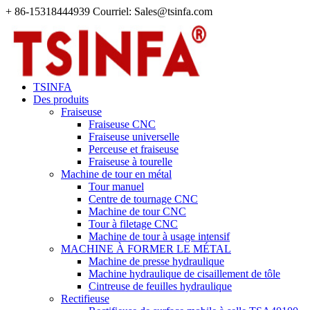
+ 86-15318444939 Courriel: Sales@tsinfa.com
TSINFA
Des produits
Fraiseuse
Fraiseuse CNC
Fraiseuse universelle
Perceuse et fraiseuse
Fraiseuse à tourelle
Machine de tour en métal
Tour manuel
Centre de tournage CNC
Machine de tour CNC
Tour à filetage CNC
Machine de tour à usage intensif
MACHINE À FORMER LE MÉTAL
Machine de presse hydraulique
Machine hydraulique de cisaillement de tôle
Cintreuse de feuilles hydraulique
Rectifieuse