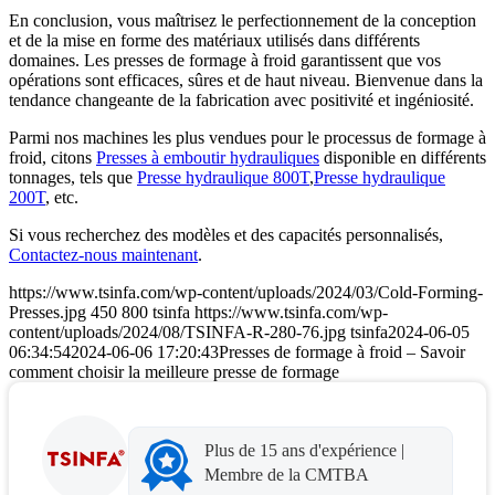
En conclusion, vous maîtrisez le perfectionnement de la conception
et de la mise en forme des matériaux utilisés dans différents
domaines. Les presses de formage à froid garantissent que vos
opérations sont efficaces, sûres et de haut niveau. Bienvenue dans la
tendance changeante de la fabrication avec positivité et ingéniosité.
Parmi nos machines les plus vendues pour le processus de formage à
froid, citons
Presses à emboutir hydrauliques
disponible en différents
tonnages, tels que
Presse hydraulique 800T
,
Presse hydraulique
200T
, etc.
Si vous recherchez des modèles et des capacités personnalisés,
Contactez-nous maintenant
.
https://www.tsinfa.com/wp-content/uploads/2024/03/Cold-Forming-
Presses.jpg
450
800
tsinfa
https://www.tsinfa.com/wp-
content/uploads/2024/08/TSINFA-R-280-76.jpg
tsinfa
2024-06-05
06:34:54
2024-06-06 17:20:43
Presses de formage à froid – Savoir
comment choisir la meilleure presse de formage
Plus de 15 ans d'expérience |
Membre de la CMTBA