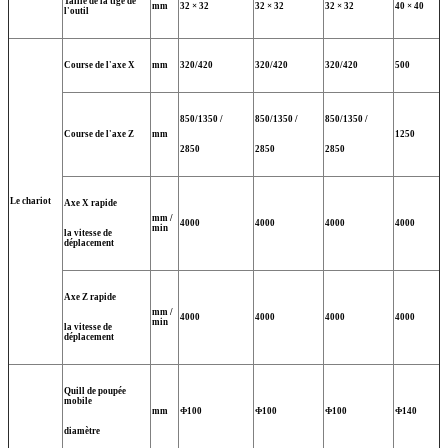
Taille de la tige de
mm
32 × 32
32 × 32
32 × 32
40 × 40
l'outil
Course de l'axe X
mm
320/420
320/420
320/420
500
850/1350 /
850/1350 /
850/1350 /
Course de l'axe Z
mm
1250
2850
2850
2850
Le chariot
Axe X rapide
mm /
4000
4000
4000
4000
min
la vitesse de
déplacement
Axe Z rapide
mm /
4000
4000
4000
4000
min
la vitesse de
déplacement
Quill de poupée
mobile
mm
Φ100
Φ100
Φ100
Φ140
diamètre