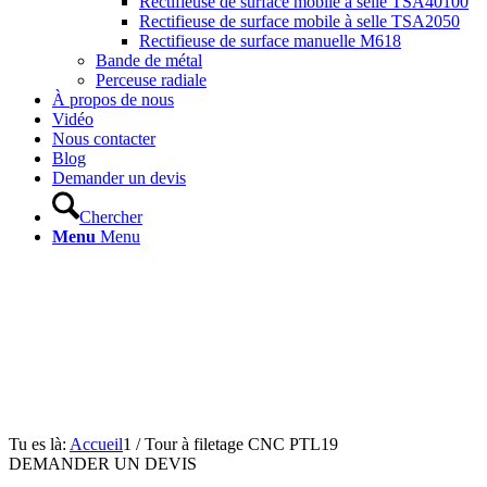
Rectifieuse de surface mobile à selle TSA40100
Rectifieuse de surface mobile à selle TSA2050
Rectifieuse de surface manuelle M618
Bande de métal
Perceuse radiale
À propos de nous
Vidéo
Nous contacter
Blog
Demander un devis
Chercher
Menu
Menu
Tu es là:
Accueil
1
/
Tour à filetage CNC PTL19
DEMANDER UN DEVIS