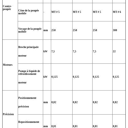
Contre-
poupée
Cône de la poupée
-
MT # 5
MT # 5
MT # 5
MT # 6
mobile
Voyage de la poupée
mm
250
250
250
300
mobile
Broche principale
kW
7,5
7,5
7,5
22
moteur
Moteurs
Pompe à liquide de
refroidissement
kW
0,125
0,125
0,125
0,125
moteur
Positionnement
mm
0,02
0,02
0,02
0,02
précision
Précision
Repositionnement
mm
0,01
0,01
0,01
0,01