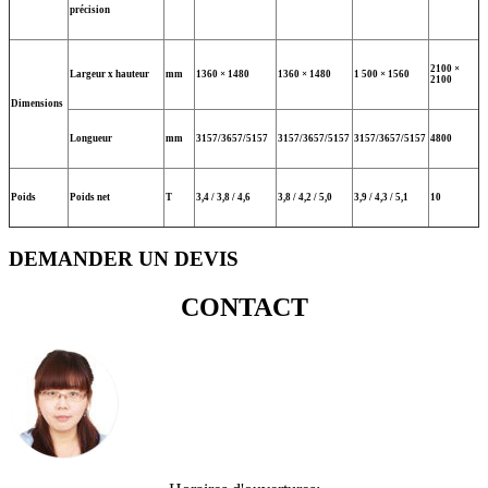
précision
2100 ×
Largeur x hauteur
mm
1360 × 1480
1360 × 1480
1 500 × 1560
2100
Dimensions
Longueur
mm
3157/3657/5157
3157/3657/5157
3157/3657/5157
4800
Poids
Poids net
T
3,4 / 3,8 / 4,6
3,8 / 4,2 / 5,0
3,9 / 4,3 / 5,1
10
DEMANDER UN DEVIS
CONTACT