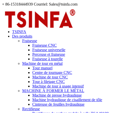
+ 86-15318444939 Courriel: Sales@tsinfa.com
TSINFA
Des produits
Fraiseuse
Fraiseuse CNC
Fraiseuse universelle
Perceuse et fraiseuse
Fraiseuse à tourelle
Machine de tour en métal
Tour manuel
Centre de tournage CNC
Machine de tour CNC
Tour à filetage CNC
Machine de tour à usage intensif
MACHINE À FORMER LE MÉTAL
Machine de presse hydraulique
Machine hydraulique de cisaillement de tôle
Cintreuse de feuilles hydraulique
Rectifieuse