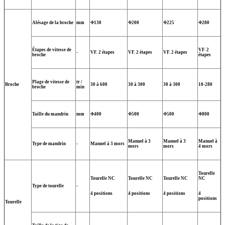
Alésage de la broche
mm
Φ130
Φ200
Φ225
Φ280
Étapes de vitesse de
VF. 2
-
VF. 2 étapes
VF. 2 étapes
VF. 2 étapes
broche
étapes
Plage de vitesse de
tr /
Broche
30 à 600
30 à 300
30 à 300
10-280
broche
min
Taille du mandrin
mm
Φ400
Φ500
Φ500
Φ800
Manuel à 3
Manuel à 3
Manuel à
Type de mandrin
-
Manuel à 3 mors
mors
mors
4 mors
Tourelle
Tourelle NC
Tourelle NC
Tourelle NC
NC
Type de tourelle
-
4 positions
4 positions
4 positions
4
positions
Tourelle