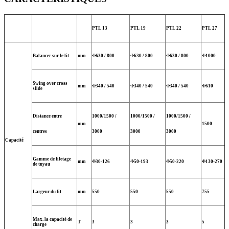
PTL 13
PTL 19
PTL 22
PTL 27
Balancer sur le lit
mm
Φ630 / 800
Φ630 / 800
Φ630 / 800
Φ1000
Swing over cross
mm
Φ340 / 540
Φ340 / 540
Φ340 / 540
Φ610
slide
Distance entre
1000/1500 /
1000/1500 /
1000/1500 /
mm
1500
centres
3000
3000
3000
Capacité
Gamme de filetage
mm
Φ30-126
Φ50-193
Φ50-220
Φ130-270
de tuyau
Largeur du lit
mm
550
550
550
755
Max. la capacité de
T
3
3
3
5
charge