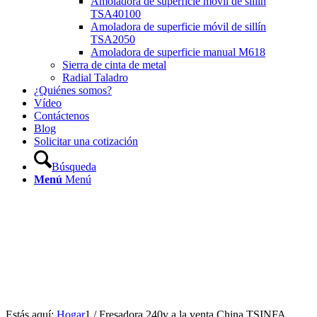
Amoladora de superficie móvil de sillín
TSA40100
Amoladora de superficie móvil de sillín
TSA2050
Amoladora de superficie manual M618
Sierra de cinta de metal
Radial Taladro
¿Quiénes somos?
Vídeo
Contáctenos
Blog
Solicitar una cotización
Búsqueda
Menú
Menú
Estás aquí:
Hogar
1
/
Fresadora 240v a la venta China TSINFA