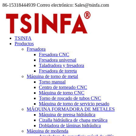
86-15318444939 Correo electrónico: Sales@tsinfa.com
TSINFA
Productos
Fresadora
Fresadora CNC
Fresadora universal
Taladradora y fresadora
Fresadora de torreta
Máquina de torno de metal
Torno manual
Centro de torneado CNC
Máquina de torno CNC
Torno de roscado de tubos CNC
Máquina de torno de servicio pesado
MÁQUINA FORMADORA DE METALES
Máquina de prensa hidráulica
Cizalla hidráulica de chapa metálica
Dobladora de láminas hidráulica
Máquina de molienda