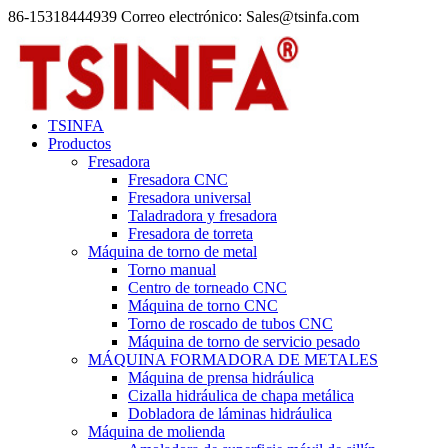
86-15318444939 Correo electrónico: Sales@tsinfa.com
TSINFA
Productos
Fresadora
Fresadora CNC
Fresadora universal
Taladradora y fresadora
Fresadora de torreta
Máquina de torno de metal
Torno manual
Centro de torneado CNC
Máquina de torno CNC
Torno de roscado de tubos CNC
Máquina de torno de servicio pesado
MÁQUINA FORMADORA DE METALES
Máquina de prensa hidráulica
Cizalla hidráulica de chapa metálica
Dobladora de láminas hidráulica
Máquina de molienda