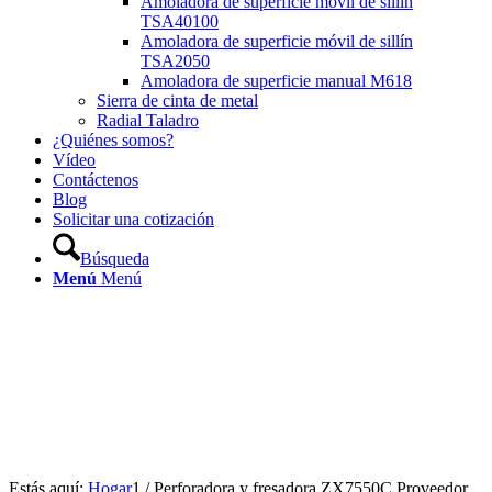
Amoladora de superficie móvil de sillín
TSA40100
Amoladora de superficie móvil de sillín
TSA2050
Amoladora de superficie manual M618
Sierra de cinta de metal
Radial Taladro
¿Quiénes somos?
Vídeo
Contáctenos
Blog
Solicitar una cotización
Búsqueda
Menú
Menú
Estás aquí:
Hogar
1
/
Perforadora y fresadora ZX7550C Proveedor