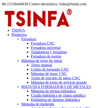
86-15318444939 Correo electrónico: Sales@tsinfa.com
TSINFA
Productos
Fresadora
Fresadora CNC
Fresadora universal
Taladradora y fresadora
Fresadora de torreta
Máquina de torno de metal
Torno manual
Centro de torneado CNC
Máquina de torno CNC
Torno de roscado de tubos CNC
Máquina de torno de servicio pesado
MÁQUINA FORMADORA DE METALES
Máquina de prensa hidráulica
Cizalla hidráulica de chapa metálica
Dobladora de láminas hidráulica
Máquina de molienda