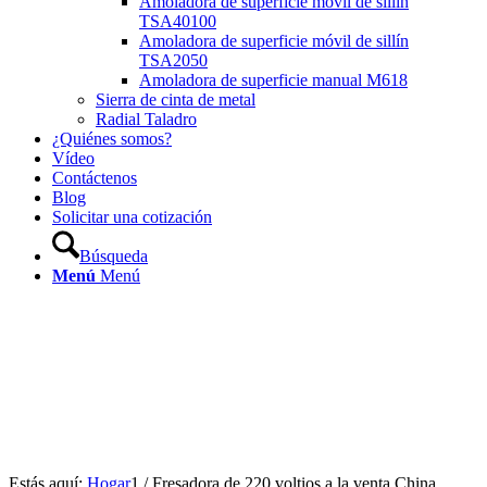
Amoladora de superficie móvil de sillín
TSA40100
Amoladora de superficie móvil de sillín
TSA2050
Amoladora de superficie manual M618
Sierra de cinta de metal
Radial Taladro
¿Quiénes somos?
Vídeo
Contáctenos
Blog
Solicitar una cotización
Búsqueda
Menú
Menú
Estás aquí:
Hogar
1
/
Fresadora de 220 voltios a la venta China