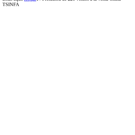
TSINFA
FRESADORA
UNIVERSAL
DE ALTA
PRECISIÓN
PARA CORTE