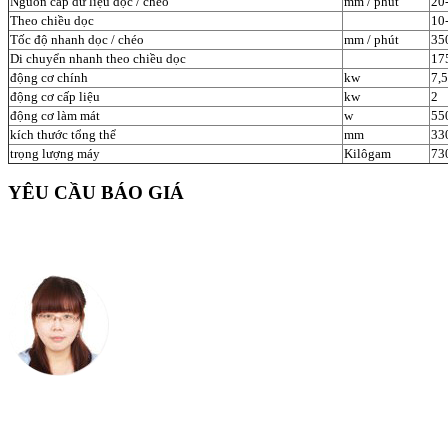
Nguồn cấp dữ liệu dọc / chéo
mm / phút
20
Theo chiều dọc
10-
Tốc độ nhanh dọc / chéo
mm / phút
35
Di chuyển nhanh theo chiều dọc
17
động cơ chính
kw
7,5
động cơ cấp liệu
kw
2
động cơ làm mát
w
55
kích thước tổng thể
mm
33
trọng lượng máy
Kilôgam
73
YÊU CẦU BÁO GIÁ