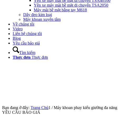
Yên xe máy mài bề mặt di chuyển TSA40100
Yên xe máy mài bề mặt di chuyển TSA2050
Máy mài bề mặt bằng tay M618
Dây đeo kim loại
Máy khoan xuyên tâm
Về chúng tôi
Video
Liên hệ chúng tôi
Blog
Yêu cầu báo giá
Tìm kiếm
Thực đơn
Thực đơn
Bạn đang ở đây:
Trang Chủ
1
/
Máy khoan phay kiểu giường đa nă
YÊU CẦU BÁO GIÁ