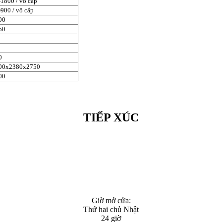
-1800 / vô cấp
900 / vô cấp
00
50
0
00x2380x2750
00
TIẾP XÚC
Giờ mở cửa:
Thứ hai chủ Nhật
24 giờ