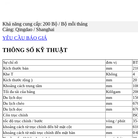
Khả năng cung cấp: 200 Bộ / Bộ mỗi tháng
Cảng: Qingdao / Shanghai
YÊU CẦU BÁO GIÁ
THÔNG SỐ KỸ THUẬT
Sự chỉ rõ
đơn vị
BT
Kích thước bàn
mm
21
Khe T
Không
4
Kích thước rộng )
mm
20
Khoảng cách trung tâm
mm
10
Tối đa tải của bảng
Kilôgam
20
Du lịch dọc
mm
15
Du lịch chéo
mm
67
Du lịch dọc
mm
67
Côn trục chính
IS
tốc độ trục chính / bước
vòng / phút
35
khoảng cách từ trục chính đến bề mặt cột
mm
61
khoảng cách từ mũi trục chính đến mặt bàn
mm
0-