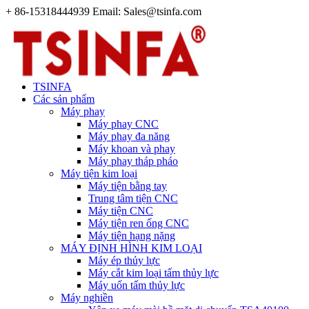
+ 86-15318444939 Email: Sales@tsinfa.com
TSINFA
Các sản phẩm
Máy phay
Máy phay CNC
Máy phay đa năng
Máy khoan và phay
Máy phay tháp pháo
Máy tiện kim loại
Máy tiện bằng tay
Trung tâm tiện CNC
Máy tiện CNC
Máy tiện ren ống CNC
Máy tiện hạng nặng
MÁY ĐỊNH HÌNH KIM LOẠI
Máy ép thủy lực
Máy cắt kim loại tấm thủy lực
Máy uốn tấm thủy lực
Máy nghiền