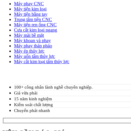
Máy phay CNC
Máy tiện kim loại
Máy tiện bằng tay
Trung tâm tiện CNC
Máy tiện ren ống CNC
Cưa cắt kim loại ngang
Máy mài bề mặt
Máy khoan và phay
Máy phay tháp pháo
Máy ép thủy lực
Máy uốn tấm thủy lực
Máy cắt kim loại tấm thủy lực
100+ công nhân lành nghề chuyên nghiệp.
Giá vừa phải
15 năm kinh nghiệm
Kiểm soát chất lượng
Chuyển phát nhanh