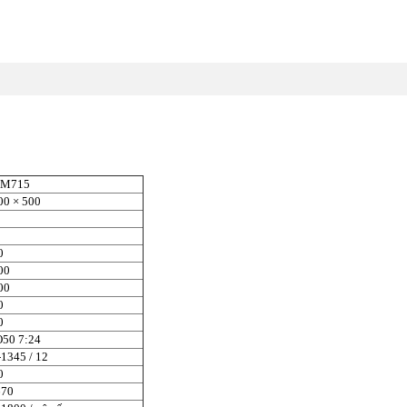
M715
00 × 500
0
00
00
0
0
O50 7:24
-1345 / 12
0
670