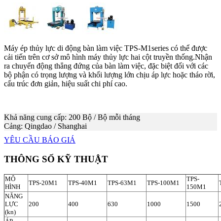
Máy ép thủy lực di động bàn làm việc TPS-M1series có thể được
cải tiến trên cơ sở mô hình máy thủy lực hai cột truyền thống.
Nhận
ra chuyển động thẳng đứng của bàn làm việc, đặc biệt đối với các
bộ phận có trọng lượng và khối lượng lớn chịu áp lực hoặc tháo rời,
cấu trúc đơn giản, hiệu suất chi phí cao.
Khả năng cung cấp: 200 Bộ / Bộ mỗi tháng
Cảng: Qingdao / Shanghai
YÊU CẦU BÁO GIÁ
THÔNG SỐ KỸ THUẬT
MÔ
TPS-
TPS-20M1
TPS-40M1
TPS-63M1
TPS-100M1
HÌNH
150M1
NĂNG
LỰC
200
400
630
1000
1500
(kn)