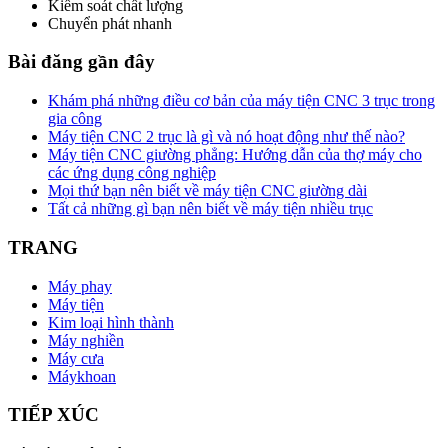
Kiểm soát chất lượng
Chuyển phát nhanh
Bài đăng gần đây
Khám phá những điều cơ bản của máy tiện CNC 3 trục trong
gia công
Máy tiện CNC 2 trục là gì và nó hoạt động như thế nào?
Máy tiện CNC giường phẳng: Hướng dẫn của thợ máy cho
các ứng dụng công nghiệp
Mọi thứ bạn nên biết về máy tiện CNC giường dài
Tất cả những gì bạn nên biết về máy tiện nhiều trục
TRANG
Máy phay
Máy tiện
Kim loại hình thành
Máy nghiền
Máy cưa
Máykhoan
TIẾP XÚC