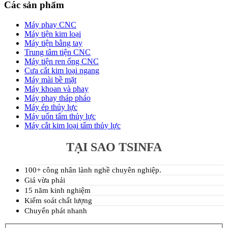
Các sản phẩm
Máy phay CNC
Máy tiện kim loại
Máy tiện bằng tay
Trung tâm tiện CNC
Máy tiện ren ống CNC
Cưa cắt kim loại ngang
Máy mài bề mặt
Máy khoan và phay
Máy phay tháp pháo
Máy ép thủy lực
Máy uốn tấm thủy lực
Máy cắt kim loại tấm thủy lực
TẠI SAO TSINFA
100+ công nhân lành nghề chuyên nghiệp.
Giá vừa phải
15 năm kinh nghiệm
Kiểm soát chất lượng
Chuyển phát nhanh