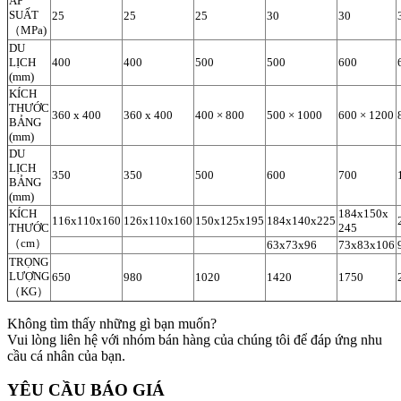
ÁP
SUẤT
25
25
25
30
30
（MPa)
DU
LỊCH
400
400
500
500
600
(mm)
KÍCH
THƯỚC
360 x 400
360 x 400
400 × 800
500 × 1000
600 × 1200
BẢNG
(mm)
DU
LỊCH
350
350
500
600
700
BẢNG
(mm)
KÍCH
184x150x
116x110x160
126x110x160
150x125x195
184x140x225
THƯỚC
245
（cm）
63x73x96
73x83x106
TRỌNG
LƯỢNG
650
980
1020
1420
1750
（KG）
Không tìm thấy những gì bạn muốn?
Vui lòng liên hệ với nhóm bán hàng của chúng tôi để đáp ứng nhu
cầu cá nhân của bạn.
YÊU CẦU BÁO GIÁ