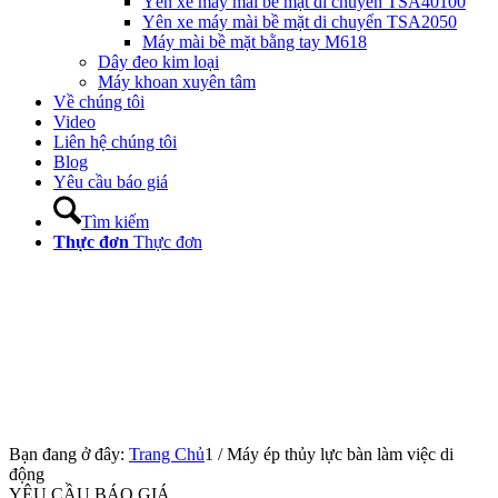
Yên xe máy mài bề mặt di chuyển TSA40100
Yên xe máy mài bề mặt di chuyển TSA2050
Máy mài bề mặt bằng tay M618
Dây đeo kim loại
Máy khoan xuyên tâm
Về chúng tôi
Video
Liên hệ chúng tôi
Blog
Yêu cầu báo giá
Tìm kiếm
Thực đơn
Thực đơn
Bạn đang ở đây:
Trang Chủ
1
/
Máy ép thủy lực bàn làm việc di
động
YÊU CẦU BÁO GIÁ