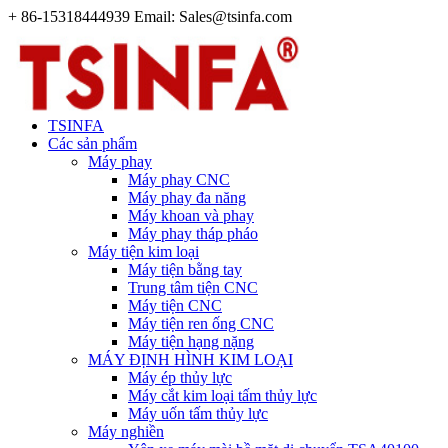
+ 86-15318444939 Email: Sales@tsinfa.com
TSINFA
Các sản phẩm
Máy phay
Máy phay CNC
Máy phay đa năng
Máy khoan và phay
Máy phay tháp pháo
Máy tiện kim loại
Máy tiện bằng tay
Trung tâm tiện CNC
Máy tiện CNC
Máy tiện ren ống CNC
Máy tiện hạng nặng
MÁY ĐỊNH HÌNH KIM LOẠI
Máy ép thủy lực
Máy cắt kim loại tấm thủy lực
Máy uốn tấm thủy lực
Máy nghiền