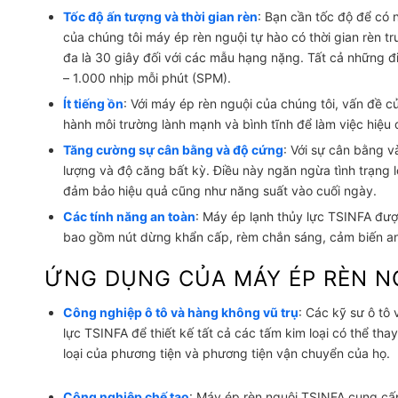
Tốc độ ấn tượng và thời gian rèn
: Bạn cần tốc độ để có 
của chúng tôi
máy ép rèn nguội
tự hào có thời gian rèn tr
đa là 30 giây đối với các mẫu hạng nặng. Tất cả những đi
– 1.000 nhịp mỗi phút (SPM).
Ít tiếng ồn
: Với máy ép rèn nguội của chúng tôi, vấn đề củ
hành môi trường lành mạnh và bình tĩnh để làm việc hiệu 
Tăng cường sự cân bằng và độ cứng
: Với sự cân bằng v
lượng và độ căng bất kỳ. Điều này ngăn ngừa tình trạng l
đảm bảo hiệu quả cũng như năng suất vào cuối ngày.
Các tính năng an toàn
: Máy ép lạnh thủy lực TSINFA đượ
bao gồm nút dừng khẩn cấp, rèm chắn sáng, cảm biến an 
ỨNG DỤNG CỦA MÁY ÉP RÈN N
Công nghiệp ô tô và hàng không vũ trụ
: Các kỹ sư ô tô
lực TSINFA để thiết kế tất cả các tấm kim loại có thể th
loại của phương tiện và phương tiện vận chuyển của họ.
Công nghiệp chế tạo
: Máy ép rèn nguội TSINFA cung cấ