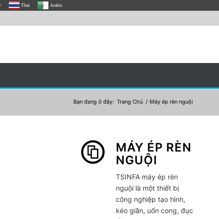
y
Thai
Arabic
Bạn đang ở đây:
Trang Chủ
/
Máy ép rèn nguội
MÁY ÉP RÈN
NGUỘI
TSINFA
máy ép rèn
nguội
là một thiết bị
công nghiệp tạo hình,
kéo giãn, uốn cong, đục