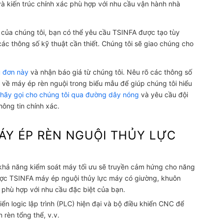
n và kiến trúc chính xác phù hợp với nhu cầu vận hành nhà
 của chúng tôi, bạn có thể yêu cầu TSINFA được tạo tùy
ác thông số kỹ thuật cần thiết. Chúng tôi sẽ giao chúng cho
 đơn này
và nhận báo giá từ chúng tôi. Nêu rõ các thông số
 về máy ép rèn nguội trong biểu mẫu để giúp chúng tôi hiểu
ể
hãy gọi cho chúng tôi qua đường dây nóng
và yêu cầu đội
ông tin chính xác.
ÁY ÉP RÈN NGUỘI THỦY LỰC
 khả năng kiểm soát máy tối ưu sẽ truyền cảm hứng cho năng
được TSINFA
máy ép nguội thủy lực
máy có giường, khuôn
, phù hợp với nhu cầu đặc biệt của bạn.
iển logic lập trình (PLC) hiện đại và bộ điều khiển CNC để
n rèn tổng thể, v.v.