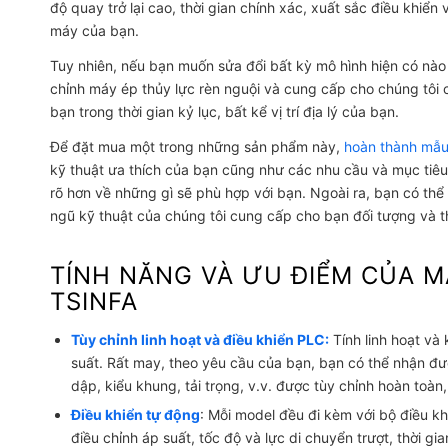
độ quay trở lại cao, thời gian chính xác, xuất sắc điều khiể
máy của bạn.
Tuy nhiên, nếu bạn muốn sửa đổi bất kỳ mô hình hiện có nào
chỉnh
máy ép thủy lực rèn nguội
và cung cấp cho chúng tôi c
bạn trong thời gian kỷ lục, bất kể vị trí địa lý của bạn.
Để đặt mua một trong những sản phẩm này,
hoàn thành mẫu
kỹ thuật ưa thích của bạn cũng như các nhu cầu và mục tiêu
rõ hơn về những gì sẽ phù hợp với bạn. Ngoài ra, bạn có th
ngũ kỹ thuật của chúng tôi cung cấp cho bạn đối tượng và th
TÍNH NĂNG VÀ ƯU ĐIỂM CỦA M
TSINFA
Tùy chỉnh linh hoạt và điều khiển PLC:
Tính linh hoạt và
suất. Rất may, theo yêu cầu của bạn, bạn có thể nhận 
dập, kiểu khung, tải trọng, v.v. được tùy chỉnh hoàn toàn
Điều khiển tự động
: Mỗi model đều đi kèm với bộ điều kh
điều chỉnh áp suất, tốc độ và lực di chuyển trượt, thời gia