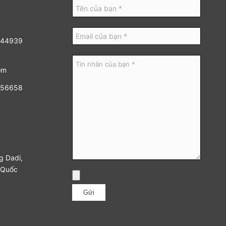
8444939
om
5656658
g Dadi,
 Quốc