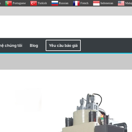
h
Portuguese
Turkish
Russian
French
Indonesian
Mala
hệ chúng tôi
Blog
Yêu cầu báo giá