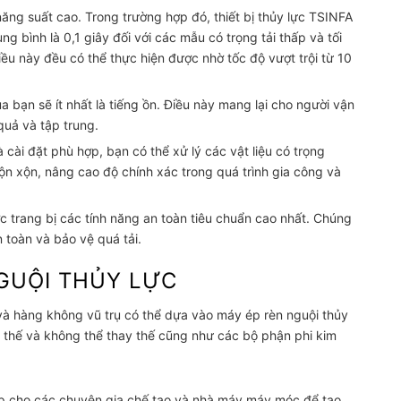
năng suất cao. Trong trường hợp đó, thiết bị thủy lực TSINFA
ung bình là 0,1 giây đối với các mẫu có trọng tải thấp và tối
ều này đều có thể thực hiện được nhờ tốc độ vượt trội từ 10
a bạn sẽ ít nhất là tiếng ồn. Điều này mang lại cho người vận
quả và tập trung.
à cài đặt phù hợp, bạn có thể xử lý các vật liệu có trọng
ộn xộn, nâng cao độ chính xác trong quá trình gia công và
c trang bị các tính năng an toàn tiêu chuẩn cao nhất. Chúng
toàn và bảo vệ quá tải.
GUỘI THỦY LỰC
 và hàng không vũ trụ có thể dựa vào máy ép rèn nguội thủy
ay thế và không thể thay thế cũng như các bộ phận phi kim
p cho các chuyên gia chế tạo và nhà máy máy móc để tạo