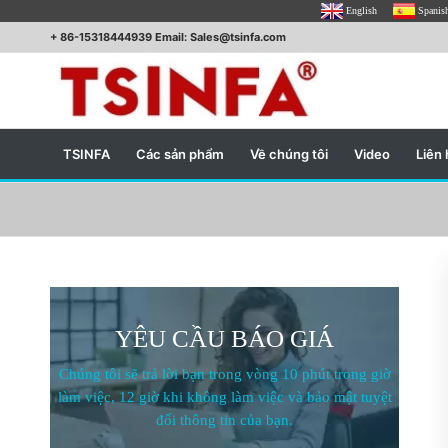
English
Spanis
+ 86-15318444939 Email: Sales@tsinfa.com
TSINFA
Các sản phẩm
Về chúng tôi
Video
Liên 
YÊU CẦU BÁO GIÁ
Chúng tôi sẽ trả lời bạn trong vòng 10 phút trong giờ
làm việc, 12 giờ khi không làm việc và bảo mật tuyệt
đối thông tin của bạn.