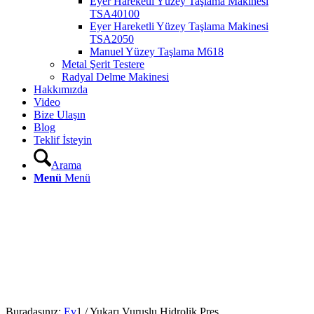
Eyer Hareketli Yüzey Taşlama Makinesi
TSA40100
Eyer Hareketli Yüzey Taşlama Makinesi
TSA2050
Manuel Yüzey Taşlama M618
Metal Şerit Testere
Radyal Delme Makinesi
Hakkımızda
Video
Bize Ulaşın
Blog
Teklif İsteyin
Arama
Menü
Menü
Buradasınız:
Ev
1
/
Yukarı Vuruşlu Hidrolik Pres