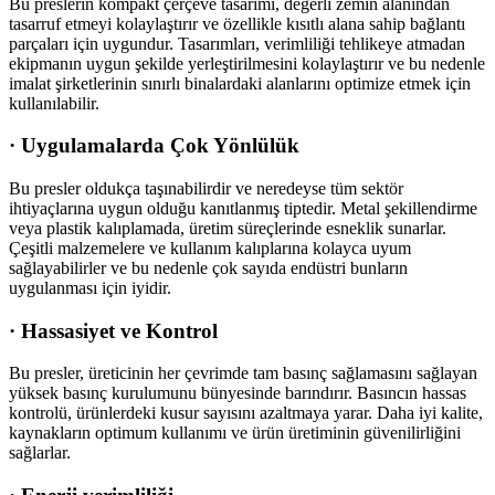
Bu preslerin kompakt çerçeve tasarımı, değerli zemin alanından
tasarruf etmeyi kolaylaştırır ve özellikle kısıtlı alana sahip bağlantı
parçaları için uygundur. Tasarımları, verimliliği tehlikeye atmadan
ekipmanın uygun şekilde yerleştirilmesini kolaylaştırır ve bu nedenle
imalat şirketlerinin sınırlı binalardaki alanlarını optimize etmek için
kullanılabilir.
·
Uygulamalarda Çok Yönlülük
Bu presler oldukça taşınabilirdir ve neredeyse tüm sektör
ihtiyaçlarına uygun olduğu kanıtlanmış tiptedir. Metal şekillendirme
veya plastik kalıplamada, üretim süreçlerinde esneklik sunarlar.
Çeşitli malzemelere ve kullanım kalıplarına kolayca uyum
sağlayabilirler ve bu nedenle çok sayıda endüstri bunların
uygulanması için iyidir.
·
Hassasiyet ve Kontrol
Bu presler, üreticinin her çevrimde tam basınç sağlamasını sağlayan
yüksek basınç kurulumunu bünyesinde barındırır. Basıncın hassas
kontrolü, ürünlerdeki kusur sayısını azaltmaya yarar. Daha iyi kalite,
kaynakların optimum kullanımı ve ürün üretiminin güvenilirliğini
sağlarlar.