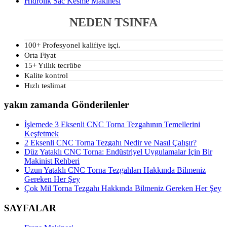
Hidrolik Sac Kesme Makinesi
NEDEN TSINFA
100+ Profesyonel kalifiye işçi.
Orta Fiyat
15+ Yıllık tecrübe
Kalite kontrol
Hızlı teslimat
yakın zamanda Gönderilenler
İşlemede 3 Eksenli CNC Torna Tezgahının Temellerini
Keşfetmek
2 Eksenli CNC Torna Tezgahı Nedir ve Nasıl Çalışır?
Düz Yataklı CNC Torna: Endüstriyel Uygulamalar İçin Bir
Makinist Rehberi
Uzun Yataklı CNC Torna Tezgahları Hakkında Bilmeniz
Gereken Her Şey
Çok Mil Torna Tezgahı Hakkında Bilmeniz Gereken Her Şey
SAYFALAR