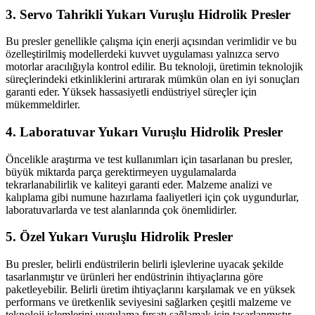
3.
Servo Tahrikli Yukarı Vuruşlu Hidrolik Presler
Bu presler genellikle çalışma için enerji açısından verimlidir ve bu
özelleştirilmiş modellerdeki kuvvet uygulaması yalnızca servo
motorlar aracılığıyla kontrol edilir. Bu teknoloji, üretimin teknolojik
süreçlerindeki etkinliklerini artırarak mümkün olan en iyi sonuçları
garanti eder. Yüksek hassasiyetli endüstriyel süreçler için
mükemmeldirler.
4.
Laboratuvar Yukarı Vuruşlu Hidrolik Presler
Öncelikle araştırma ve test kullanımları için tasarlanan bu presler,
büyük miktarda parça gerektirmeyen uygulamalarda
tekrarlanabilirlik ve kaliteyi garanti eder. Malzeme analizi ve
kalıplama gibi numune hazırlama faaliyetleri için çok uygundurlar,
laboratuvarlarda ve test alanlarında çok önemlidirler.
5.
Özel Yukarı Vuruşlu Hidrolik Presler
Bu presler, belirli endüstrilerin belirli işlevlerine uyacak şekilde
tasarlanmıştır ve ürünleri her endüstrinin ihtiyaçlarına göre
paketleyebilir. Belirli üretim ihtiyaçlarını karşılamak ve en yüksek
performans ve üretkenlik seviyesini sağlarken çeşitli malzeme ve
teknoloji işlemlerini uygulama fırsatı sağlamak için tasarlanmıştır.