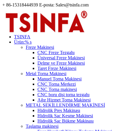
+ 86-15318444939 E-posta: Sales@tsinfa.com
TSINFA
Ürün:% s
Freze Makinesi
CNC Freze Tezgahı
Üniversal Freze Makinesi
Delme ve Freze Makinesi
Taret Freze Makinesi
Metal Torna Makinesi
Manuel Torna Makinesi
CNC Torna Merkezi
CNC Torna makinesi
CNC boru dişi torna tezgahı
Ağır Hizmet Torna Makinesi
METAL ŞEKİLLENDİRME MAKİNESİ
Hidrolik Pres Makinası
Hidrolik Sac Kesme Makinesi
Hidrolik Sac Bükme Makinası
Taşlama makinesi