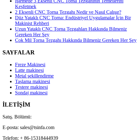
İşlemede 3 Eksenli CNC Torna Tezgahının Temellerini
Keşfetmek
2 Eksenli CNC Torna Tezgahı Nedir ve Nasıl Çalışır?
Düz Yataklı CNC Torna: Endüstriyel Uygulamalar İçin Bir
Makinist Rehberi
Uzun Yataklı CNC Torna Tezgahları Hakkında Bilmeniz
Gereken Her Şey
Çok Mil Torna Tezgahı Hakkında Bilmeniz Gereken Her Şey
SAYFALAR
Freze Makinesi
Latte makinesi
Metal şekillendirme
Taşlama makinesi
Testere makinesi
Sondaj makinesi
İLETİŞİM
Satış. Bölümü:
E-posta: sales@tsinfa.com
Telefon: + 86-15318444939