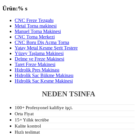
Ürün:% s
CNC Freze Tezgahı
Metal Torna makinesi
Manuel Torna Makinesi
CNC Torna Merkezi
CNC Boru Diş Açma Torna
Yatay Metal Kesme Şerit Testere
Yüzey Taşlama Makinesi
Delme ve Freze Makinesi
Taret Freze Makinesi
Hidrolik Pres Makinası
Hidrolik Sac Bükme Makinası
Hidrolik Sac Kesme Makinesi
NEDEN TSINFA
100+ Profesyonel kalifiye işçi.
Orta Fiyat
15+ Yıllık tecrübe
Kalite kontrol
Hızlı teslimat