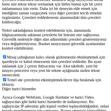
bunu size tekrar tekrar sormamak için lütfen bunun için bir çerez
saklamamıza izin verin. Daha iyi bir deneyim elde etmek için
istediğiniz zaman vazgeçmek veya diğer çerezleri tercih etmekte
özgürsünüz. Çerezleri reddederseniz alanımızdaki tüm çerezleri
kaldıracağız.
Neleri sakladığımızı kontrol edebilmeniz için, alanımızda
bilgisayarınızda saklanan çerezlerin bir listesini size sağlıyoruz.
Güvenlik nedeniyle diğer alan adlarındaki çerezleri gösteremiyoruz
veya değiştiremiyoruz. Bunları tarayıcınızın güvenlik ayarlarından
kontrol edebilirsiniz.
Mesaj çubuğunun kalıcı olarak gizlenmesini etkinleştirmek için
işaretleyin ve kabul etmezseniz tüm çerezleri reddedin. Bu ayarı
saklamak için 2 çereze ihtiyacımız var. Aksi takdirde, yeni bir
tarayıcı penceresi veya yeni bir sekme açtığınızda sizden tekrar
istenecektir.
Temel site çerezlerini etkinleştirmek/devre dışı bırakmak için
tıklayın.
Diğer harici hizmetler
Ayrıca Google Webfonts, Google Haritalar ve harici Video
sağlayıcıları gibi farklı harici hizmetler de kullanıyoruz. Bu
sağlayıcılar IP adresiniz gibi kişisel verileri toplayabildiğinden, onları
burada engellemenize izin veriyoruz. Bunun sitemizin işlevselliğini