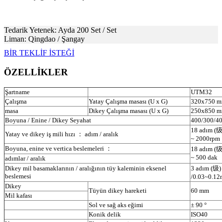
Tedarik Yetenek: Ayda 200 Set / Set
Liman: Qingdao / Şangay
BİR TEKLİF İSTEĞİ
ÖZELLİKLER
Şartname
UTM32
Çalışma
Yatay Çalışma masası (U x G)
320x750 
masa
Dikey Çalışma masası (U x G)
250x850 
Boyuna / Enine / Dikey Seyahat
400/300/4
18 adım (级
Yatay ve dikey iş mili hızı ： adım / aralık
~ 2000rpm
Boyuna, enine ve vertica beslemeleri ：
18 adım (级
~ 500 dak
adımlar / aralık
Dikey mil basamaklarının / aralığının tüy kaleminin eksenel
3 adım (级)
beslemesi
/0.03~0.12
Dikey
Tüyün dikey hareketi
60 mm
Mil kafası
Sol ve sağ aks eğimi
± 90 °
Konik delik
ISO40