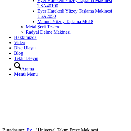
Eyer Hareketli Yüzey Taşlama Makinesi
TSA40100
Eyer Hareketli Yüzey Taşlama Makinesi
TSA2050
Manuel Yüzey Taşlama M618
Metal Şerit Testere
Radyal Delme Makinesi
Hakkımızda
Video
Bize Ulaşın
Blog
Teklif İsteyin
Arama
Menü
Menü
Buradasınız:
Ev
1
/
Üniversal Takım Freze Makinesi