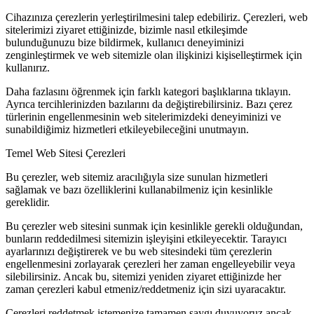
Cihazınıza çerezlerin yerleştirilmesini talep edebiliriz. Çerezleri, web
sitelerimizi ziyaret ettiğinizde, bizimle nasıl etkileşimde
bulunduğunuzu bize bildirmek, kullanıcı deneyiminizi
zenginleştirmek ve web sitemizle olan ilişkinizi kişiselleştirmek için
kullanırız.
Daha fazlasını öğrenmek için farklı kategori başlıklarına tıklayın.
Ayrıca tercihlerinizden bazılarını da değiştirebilirsiniz. Bazı çerez
türlerinin engellenmesinin web sitelerimizdeki deneyiminizi ve
sunabildiğimiz hizmetleri etkileyebileceğini unutmayın.
Temel Web Sitesi Çerezleri
Bu çerezler, web sitemiz aracılığıyla size sunulan hizmetleri
sağlamak ve bazı özelliklerini kullanabilmeniz için kesinlikle
gereklidir.
Bu çerezler web sitesini sunmak için kesinlikle gerekli olduğundan,
bunların reddedilmesi sitemizin işleyişini etkileyecektir. Tarayıcı
ayarlarınızı değiştirerek ve bu web sitesindeki tüm çerezlerin
engellenmesini zorlayarak çerezleri her zaman engelleyebilir veya
silebilirsiniz. Ancak bu, sitemizi yeniden ziyaret ettiğinizde her
zaman çerezleri kabul etmeniz/reddetmeniz için sizi uyaracaktır.
Çerezleri reddetmek istemenize tamamen saygı duyuyoruz ancak