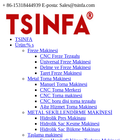
+ 86-15318444939 E-posta: Sales@tsinfa.com
TSINFA
Ürün:% s
Freze Makinesi
CNC Freze Tezgahı
Üniversal Freze Makinesi
Delme ve Freze Makinesi
Taret Freze Makinesi
Metal Torna Makinesi
Manuel Torna Makinesi
CNC Torna Merkezi
CNC Torna makinesi
CNC boru dişi torna tezgahı
Ağır Hizmet Torna Makinesi
METAL ŞEKİLLENDİRME MAKİNESİ
Hidrolik Pres Makinası
Hidrolik Sac Kesme Makinesi
Hidrolik Sac Bükme Makinası
Taşlama makinesi