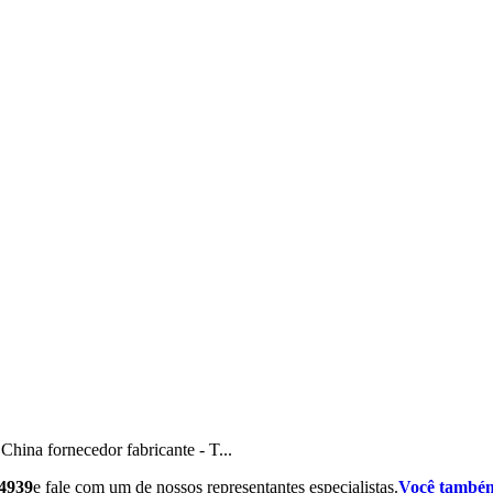
hina fornecedor fabricante - T...
44939
e fale com um de nossos representantes especialistas.
Você também