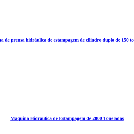
 de prensa hidráulica de estampagem de cilindro duplo de 150 t
Máquina Hidráulica de Estampagem de 2000 Toneladas