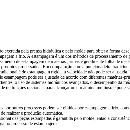
 exercida pela prensa hidráulica e pelo molde para obter a forma dese
ampagem a frio. A estampagem é um dos métodos de processamento de p
essamento de estampagem de matérias-primas é geralmente folha de meta
de produtos processados. Em comparação com a puncionadeira tradiciona
radicional é de estampagem rígida, a velocidade não pode ser ajustada
 de estampagem pode ser ajustada de acordo com diferentes matérias-pri
lientes, o uso de sistemas hidráulicos avançados, o desempenho da máqu
de de funções opcionais para alcançar uma máquina multiuso e pode se
os por outros processos podem ser obtidos por estampagem a frio, como
 de realizar e produção automática.
nsional das peças estampadas é garantida pelo molde, então a consistê
rgia no processo de estampagem