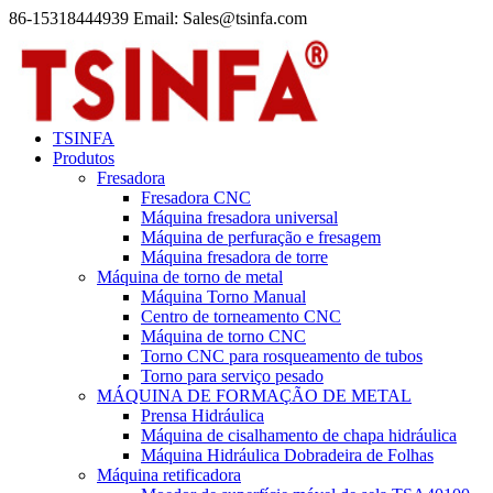
86-15318444939 Email: Sales@tsinfa.com
TSINFA
Produtos
Fresadora
Fresadora CNC
Máquina fresadora universal
Máquina de perfuração e fresagem
Máquina fresadora de torre
Máquina de torno de metal
Máquina Torno Manual
Centro de torneamento CNC
Máquina de torno CNC
Torno CNC para rosqueamento de tubos
Torno para serviço pesado
MÁQUINA DE FORMAÇÃO DE METAL
Prensa Hidráulica
Máquina de cisalhamento de chapa hidráulica
Máquina Hidráulica Dobradeira de Folhas
Máquina retificadora