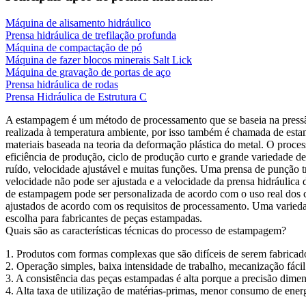
Máquina de alisamento hidráulico
Prensa hidráulica de trefilação profunda
Máquina de compactação de pó
Máquina de fazer blocos minerais Salt Lick
Máquina de gravação de portas de aço
Prensa hidráulica de rodas
Prensa Hidráulica de Estrutura C
A estampagem é um método de processamento que se baseia na pressão
realizada à temperatura ambiente, por isso também é chamada de est
materiais baseada na teoria da deformação plástica do metal. O proc
eficiência de produção, ciclo de produção curto e grande variedade 
ruído, velocidade ajustável e muitas funções. Uma prensa de punção t
velocidade não pode ser ajustada e a velocidade da prensa hidráulica
de estampagem pode ser personalizada de acordo com o uso real dos c
ajustados de acordo com os requisitos de processamento. Uma varieda
escolha para fabricantes de peças estampadas.
Quais são as características técnicas do processo de estampagem?
1. Produtos com formas complexas que são difíceis de serem fabricad
2. Operação simples, baixa intensidade de trabalho, mecanização fácil
3. A consistência das peças estampadas é alta porque a precisão dime
4. Alta taxa de utilização de matérias-primas, menor consumo de ene