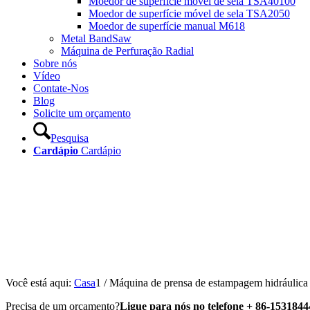
Moedor de superfície móvel de sela TSA40100
Moedor de superfície móvel de sela TSA2050
Moedor de superfície manual M618
Metal BandSaw
Máquina de Perfuração Radial
Sobre nós
Vídeo
Contate-Nos
Blog
Solicite um orçamento
Pesquisa
Cardápio
Cardápio
Você está aqui:
Casa
1
/
Máquina de prensa de estampagem hidráulica C
Precisa de um orçamento?
Ligue para nós no telefone + 86-153184