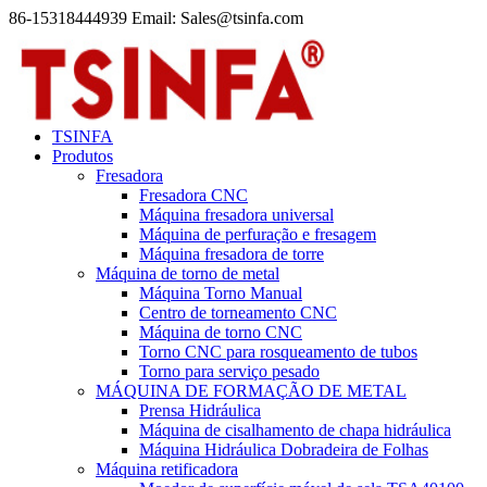
86-15318444939 Email: Sales@tsinfa.com
TSINFA
Produtos
Fresadora
Fresadora CNC
Máquina fresadora universal
Máquina de perfuração e fresagem
Máquina fresadora de torre
Máquina de torno de metal
Máquina Torno Manual
Centro de torneamento CNC
Máquina de torno CNC
Torno CNC para rosqueamento de tubos
Torno para serviço pesado
MÁQUINA DE FORMAÇÃO DE METAL
Prensa Hidráulica
Máquina de cisalhamento de chapa hidráulica
Máquina Hidráulica Dobradeira de Folhas
Máquina retificadora