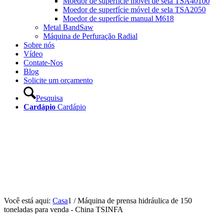
Moedor de superfície móvel de sela TSA40100
Moedor de superfície móvel de sela TSA2050
Moedor de superfície manual M618
Metal BandSaw
Máquina de Perfuração Radial
Sobre nós
Vídeo
Contate-Nos
Blog
Solicite um orçamento
Pesquisa
Cardápio
Cardápio
Você está aqui:
Casa
1
/
Máquina de prensa hidráulica de 150
toneladas para venda - China TSINFA