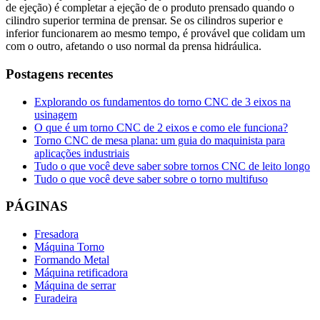
de ejeção) é completar a ejeção de o produto prensado quando o
cilindro superior termina de prensar. Se os cilindros superior e
inferior funcionarem ao mesmo tempo, é provável que colidam um
com o outro, afetando o uso normal da prensa hidráulica.
Postagens recentes
Explorando os fundamentos do torno CNC de 3 eixos na
usinagem
O que é um torno CNC de 2 eixos e como ele funciona?
Torno CNC de mesa plana: um guia do maquinista para
aplicações industriais
Tudo o que você deve saber sobre tornos CNC de leito longo
Tudo o que você deve saber sobre o torno multifuso
PÁGINAS
Fresadora
Máquina Torno
Formando Metal
Máquina retificadora
Máquina de serrar
Furadeira