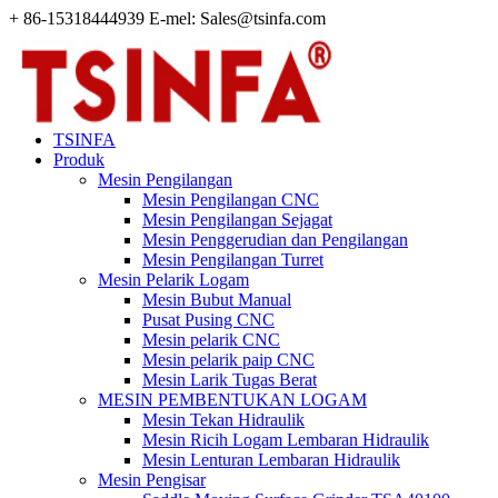
+ 86-15318444939 E-mel: Sales@tsinfa.com
TSINFA
Produk
Mesin Pengilangan
Mesin Pengilangan CNC
Mesin Pengilangan Sejagat
Mesin Penggerudian dan Pengilangan
Mesin Pengilangan Turret
Mesin Pelarik Logam
Mesin Bubut Manual
Pusat Pusing CNC
Mesin pelarik CNC
Mesin pelarik paip CNC
Mesin Larik Tugas Berat
MESIN PEMBENTUKAN LOGAM
Mesin Tekan Hidraulik
Mesin Ricih Logam Lembaran Hidraulik
Mesin Lenturan Lembaran Hidraulik
Mesin Pengisar