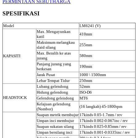
PERMINTAAN SEBUTHARGA
SPESIFIKASI
Model
LM6241 (V)
Max. Mengayunkan
410mm
katil
Maksimum melangkau
255mm
slaid silang
Max. Beralih ke atas
580mm
KAPASITI
jurang
Panjang jurang yang
190mm
berkesan
Jarak Pusat
1000 \ 1500mm
Lebar Tempat Tidur
250mm
Lubang gelendong
52mm
Hidung gelendong
ISO-D6
HEADSTOCK
Gelendong gelendong
MT6
Kelajuan gelendong
(16 langkah) 45-1800rpm
(Nombor)
Suapan metrik membujur
17kinds 0.05-1.7mm / rev
Umpan inci membujur
17kinds 0.002-0.067inc / rev
Suapan sukatan silang
17kinds 0.025-0.85mm / rev
Umpan bersilang inci
17kinds 0.001-0.0335inc / rev