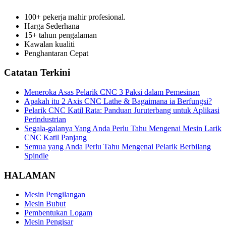
100+ pekerja mahir profesional.
Harga Sederhana
15+ tahun pengalaman
Kawalan kualiti
Penghantaran Cepat
Catatan Terkini
Meneroka Asas Pelarik CNC 3 Paksi dalam Pemesinan
Apakah itu 2 Axis CNC Lathe & Bagaimana ia Berfungsi?
Pelarik CNC Katil Rata: Panduan Juruterbang untuk Aplikasi
Perindustrian
Segala-galanya Yang Anda Perlu Tahu Mengenai Mesin Larik
CNC Katil Panjang
Semua yang Anda Perlu Tahu Mengenai Pelarik Berbilang
Spindle
HALAMAN
Mesin Pengilangan
Mesin Bubut
Pembentukan Logam
Mesin Pengisar