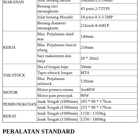
Julat benang metrik
39kinds 0.2-14mm
MAKANAN
Benang inci
45 jenis 2-72T.PI
merangkumi
Julat benang Moudle
18 jenis 0.3-3.5MP
Benang diameter
21kinds 8-44D.P.
merangkumi
Max. Perjalanan slaid
140mm
atas
Max. Perjalanan luncur
KERJA
210mm
silang
Saiz maksimum alas
20 * 20m2
meja
Dia.of lengan baju
50mm
Taper ofstock lengan
MT4
TAILSTOCK
Max. Perjalanan
120mm
tailstock
Motor pemacu utama
3or4KW
MOTOR
Motor pam penyejuk
90W
Jarak Tengah (1000mm)
205 * 90 * 170cm
PEMBUNGKUSAN
Jarak Tengah (1500mm)
255 * 90 * 170cm
Jarak Tengah (1000mm)
1150 / 1350kg
BERAT
Jarak Tengah (1500mm)
1350 / 1600kg
PERALATAN STANDARD