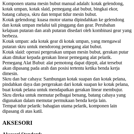
Komponen utama mesin bubut manual adalah: kotak gelendong,
kotak umpan, kotak slaid, pemegang alat bubut, bingkai ekor,
batang cahaya, skru dan tempat tidur mesin bubut.
Kotak gelendong: kuasa motor utama dipindahkan ke gelendong
dan kotak umpan melalui tali pinggang dan gear. Perubahan
kelajuan putaran dan arah putaran disedari oleh kombinasi gear yang
berbeza.
Kotak umpan: ada kotak gear di kotak umpan, yang mengawal
putaran skru untuk mendorong pemegang alat bubut.
Kotak slaid: operasi pergerakan umpan mesin bubut, gerakan putar
akan ditukar kepada gerakan linear pemegang alat pelarik.
Pemegang Alat Bubut: alat pemotong dapat dijepit, alat tersebut
akan dipasang pada arah dan posisi tertentu ketika benda kerja
dimesin.
Skru dan bar cahaya: Sambungan kotak suapan dan kotak pelana,
pindahkan daya dan pergerakan dari kotak suapan ke kotak pelana,
buat kotak pelana untuk mendapatkan gerakan linear membujur.
Skru direka untuk memutar pelbagai benang, batang cahaya yang
digunakan dalam memutar permukaan benda kerja lain.
Tempat tidur pelarik: bahagian utama pelarik, komponen lain
dipasang di atas katil.
AKSESORI