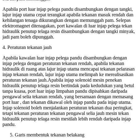
Apabila port luar injap pelega pandu disambungkan dengan tangki,
lajur injap utama cepat terangkat apabila tekanan masuk rendah dan
kehilangan tenaga dikurangkan dengan memunggah pam. Selepas
elektromagnet ditenagakan, port kawalan di luar injap pelega tekan
hidraulik penutup telaga resin disambungkan dengan tangki minyak,
jadi pam boleh dipunggah.
4. Peraturan tekanan jauh
Apabila kawalan luar injap pelega pandu disambungkan dengan
injap pelega dengan peraturan tekanan rendah, apabila tekanan
hidraulik di ruang atas lajur injap utama mencapai tekanan pelarasan
injap tekanan rendah, lajur injap utama melimpah ke merealisasikan
peraturan tekanan jauh.Apabila injap solenoid mesin penekan
hidraulik penutup telaga resin bertindak pada kedudukan yang betul
tanpa kuasa, port luar injap limpahan pandu dipisahkan daripada
pengawal selia tekanan rendah, yang bersamaan dengan memasang
port luar , dan tekanan dikawal oleh injap pandu pada injap utama.
Injap solenoid boleh menjalankan peraturan tekanan dua peringkat,
tetapi tekanan peraturan tekanan pengawal selia jauh mesin tekan
hidraulik penutup telaga resin mestilah lebih rendah daripada injap
pandu.
Garis membentuk tekanan belakang