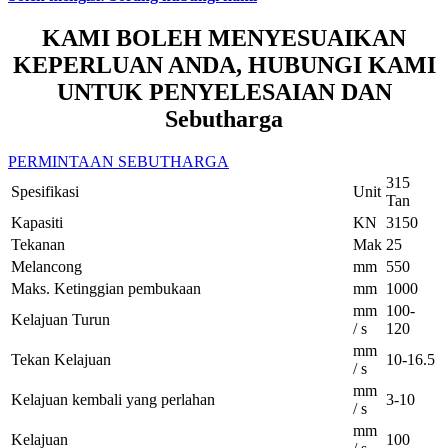
KAMI BOLEH MENYESUAIKAN
KEPERLUAN ANDA, HUBUNGI KAMI
UNTUK PENYELESAIAN DAN
Sebutharga
PERMINTAAN SEBUTHARGA
315
Spesifikasi
Unit
Tan
Kapasiti
KN
3150
Tekanan
Mak
25
Melancong
mm
550
Maks. Ketinggian pembukaan
mm
1000
mm
100-
Kelajuan Turun
/ s
120
mm
Tekan Kelajuan
10-16.5
/ s
mm
Kelajuan kembali yang perlahan
3-10
/ s
mm
Kelajuan
100