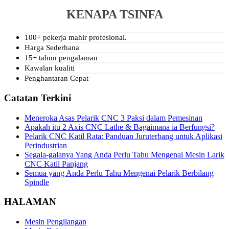
KENAPA TSINFA
100+ pekerja mahir profesional.
Harga Sederhana
15+ tahun pengalaman
Kawalan kualiti
Penghantaran Cepat
Catatan Terkini
Meneroka Asas Pelarik CNC 3 Paksi dalam Pemesinan
Apakah itu 2 Axis CNC Lathe & Bagaimana ia Berfungsi?
Pelarik CNC Katil Rata: Panduan Juruterbang untuk Aplikasi
Perindustrian
Segala-galanya Yang Anda Perlu Tahu Mengenai Mesin Larik
CNC Katil Panjang
Semua yang Anda Perlu Tahu Mengenai Pelarik Berbilang
Spindle
HALAMAN
Mesin Pengilangan