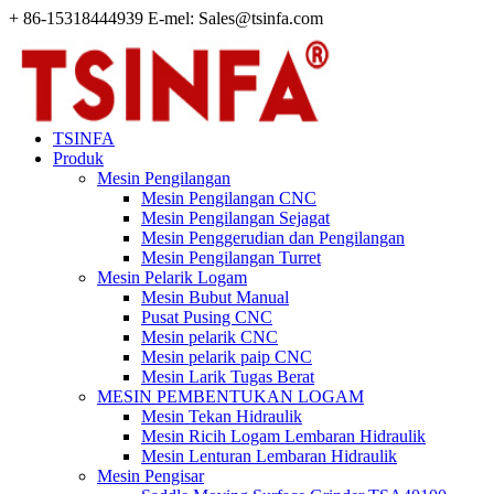
+ 86-15318444939 E-mel: Sales@tsinfa.com
TSINFA
Produk
Mesin Pengilangan
Mesin Pengilangan CNC
Mesin Pengilangan Sejagat
Mesin Penggerudian dan Pengilangan
Mesin Pengilangan Turret
Mesin Pelarik Logam
Mesin Bubut Manual
Pusat Pusing CNC
Mesin pelarik CNC
Mesin pelarik paip CNC
Mesin Larik Tugas Berat
MESIN PEMBENTUKAN LOGAM
Mesin Tekan Hidraulik
Mesin Ricih Logam Lembaran Hidraulik
Mesin Lenturan Lembaran Hidraulik
Mesin Pengisar