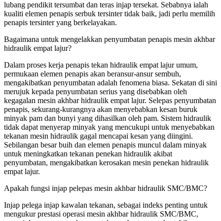
lubang pendikit tersumbat dan teras injap tersekat. Sebabnya ialah
kualiti elemen penapis serbuk tersinter tidak baik, jadi perlu memilih
penapis tersinter yang berkelayakan.
Bagaimana untuk mengelakkan penyumbatan penapis mesin akhbar
hidraulik empat lajur?
Dalam proses kerja penapis tekan hidraulik empat lajur umum,
permukaan elemen penapis akan beransur-ansur sembuh,
mengakibatkan penyumbatan adalah fenomena biasa. Sekatan di sini
merujuk kepada penyumbatan serius yang disebabkan oleh
kegagalan mesin akhbar hidraulik empat lajur. Selepas penyumbatan
penapis, sekurang-kurangnya akan menyebabkan kesan buruk
minyak pam dan bunyi yang dihasilkan oleh pam. Sistem hidraulik
tidak dapat menyerap minyak yang mencukupi untuk menyebabkan
tekanan mesin hidraulik gagal mencapai kesan yang diingini.
Sebilangan besar buih dan elemen penapis muncul dalam minyak
untuk meningkatkan tekanan penekan hidraulik akibat
penyumbatan, mengakibatkan kerosakan mesin penekan hidraulik
empat lajur.
Apakah fungsi injap pelepas mesin akhbar hidraulik SMC/BMC?
Injap pelega injap kawalan tekanan, sebagai indeks penting untuk
mengukur prestasi operasi mesin akhbar hidraulik SMC/BMC,