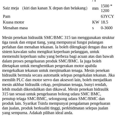
/ s
1500 *
Saiz meja （kiri dan kanan X depan dan belakang）
mm
1200
Pam
63YCY
Kuasa motor
KW
18.5
Menahan masa
s
0-3600
Mesin penekan hidraulik SMC/BMC 315 tan menggunakan struktur
tiga rasuk dan empat tiang, yang mempunyai fungsi pulangan
perlahan dan menahan tekanan. Ia boleh dilengkapi dengan dua set
sistem kawalan suhu mengikut keperluan pelanggan, untuk
memenuhi keperluan suhu yang berbeza bagi acuan atas dan bawah
dalam proses pengeluaran produk SMC/BMC. Ia juga boleh
ditetapkan untuk menghentikan pergerakan motor apabila
mengekalkan tekanan untuk menjimatkan tenaga. Mesin penekan
hidraulik bermula secara automatik selepas pengekalan tekanan. Jika
memilih PLC dan motor servo dan aksesori lain, boleh menjadikan
mesin akhbar hidraulik cekap, penjimatan tenaga, bunyi rendah,
lebih mudah dikendalikan dan dikawal. Mesin penekan hidraulik
315 tan sesuai untuk pengeluaran bolong udara SMC BMC,
penutup telaga SMC/BMC, selongsong udara SMC/BMC dan
produk lain. Syarikat Tsinfa mempunyai pengalaman pengeluaran
dan jualan, produk berkualiti tinggi, perkhidmatan selepas jualan
yang sempurna. Adakah pilihan ideal anda.