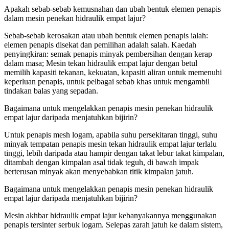
Apakah sebab-sebab kemusnahan dan ubah bentuk elemen penapis
dalam mesin penekan hidraulik empat lajur?
Sebab-sebab kerosakan atau ubah bentuk elemen penapis ialah:
elemen penapis disekat dan pemilihan adalah salah. Kaedah
penyingkiran: semak penapis minyak pembersihan dengan kerap
dalam masa; Mesin tekan hidraulik empat lajur dengan betul
memilih kapasiti tekanan, kekuatan, kapasiti aliran untuk memenuhi
keperluan penapis, untuk pelbagai sebab khas untuk mengambil
tindakan balas yang sepadan.
Bagaimana untuk mengelakkan penapis mesin penekan hidraulik
empat lajur daripada menjatuhkan bijirin?
Untuk penapis mesh logam, apabila suhu persekitaran tinggi, suhu
minyak tempatan penapis mesin tekan hidraulik empat lajur terlalu
tinggi, lebih daripada atau hampir dengan takat lebur takat kimpalan,
ditambah dengan kimpalan asal tidak teguh, di bawah impak
berterusan minyak akan menyebabkan titik kimpalan jatuh.
Bagaimana untuk mengelakkan penapis mesin penekan hidraulik
empat lajur daripada menjatuhkan bijirin?
Mesin akhbar hidraulik empat lajur kebanyakannya menggunakan
penapis tersinter serbuk logam. Selepas zarah jatuh ke dalam sistem,