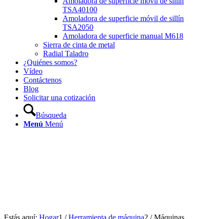
Amoladora de superficie móvil de sillín
TSA40100
Amoladora de superficie móvil de sillín
TSA2050
Amoladora de superficie manual M618
Sierra de cinta de metal
Radial Taladro
¿Quiénes somos?
Vídeo
Contáctenos
Blog
Solicitar una cotización
Búsqueda
Menú
Menú
Estás aquí:
Hogar
1
/
Herramienta de máquina
2
/
Máquinas