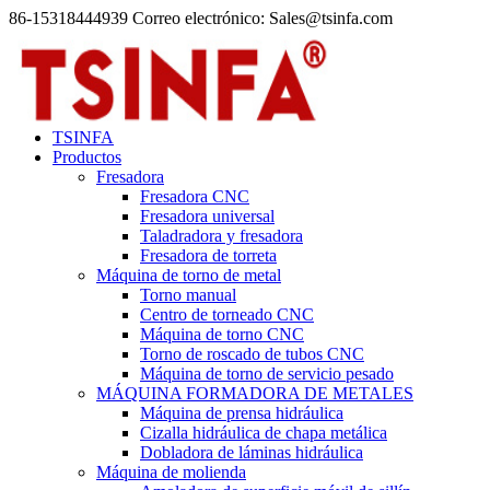
86-15318444939 Correo electrónico: Sales@tsinfa.com
TSINFA
Productos
Fresadora
Fresadora CNC
Fresadora universal
Taladradora y fresadora
Fresadora de torreta
Máquina de torno de metal
Torno manual
Centro de torneado CNC
Máquina de torno CNC
Torno de roscado de tubos CNC
Máquina de torno de servicio pesado
MÁQUINA FORMADORA DE METALES
Máquina de prensa hidráulica
Cizalla hidráulica de chapa metálica
Dobladora de láminas hidráulica
Máquina de molienda