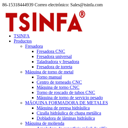
86-15318444939 Correo electrónico: Sales@tsinfa.com
TSINFA
Productos
Fresadora
Fresadora CNC
Fresadora universal
Taladradora y fresadora
Fresadora de torreta
Máquina de torno de metal
Torno manual
Centro de torneado CNC
Máquina de torno CNC
Torno de roscado de tubos CNC
Máquina de torno de servicio pesado
MÁQUINA FORMADORA DE METALES
Máquina de prensa hidráulica
Cizalla hidráulica de chapa metálica
Dobladora de láminas hidráulica
Máquina de molienda