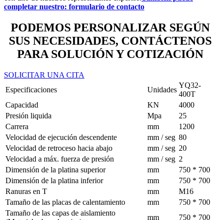
completar nuestro: formulario de contacto
PODEMOS PERSONALIZAR SEGÚN
SUS NECESIDADES, CONTÁCTENOS
PARA SOLUCIÓN Y COTIZACIÓN
SOLICITAR UNA CITA
YQ32-
Especificaciones
Unidades
400T
Capacidad
KN
4000
Presión liquida
Mpa
25
Carrera
mm
1200
Velocidad de ejecución descendente
mm / seg
80
Velocidad de retroceso hacia abajo
mm / seg
20
Velocidad a máx. fuerza de presión
mm / seg
2
Dimensión de la platina superior
mm
750 * 700
Dimensión de la platina inferior
mm
750 * 700
Ranuras en T
mm
M16
Tamaño de las placas de calentamiento
mm
750 * 700
Tamaño de las capas de aislamiento
mm
750 * 700