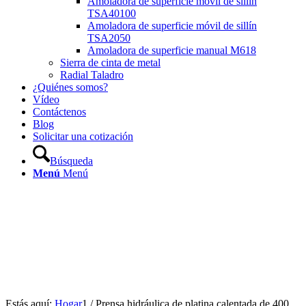
Amoladora de superficie móvil de sillín
TSA40100
Amoladora de superficie móvil de sillín
TSA2050
Amoladora de superficie manual M618
Sierra de cinta de metal
Radial Taladro
¿Quiénes somos?
Vídeo
Contáctenos
Blog
Solicitar una cotización
Búsqueda
Menú
Menú
Estás aquí:
Hogar
1
/
Prensa hidráulica de platina calentada de 400