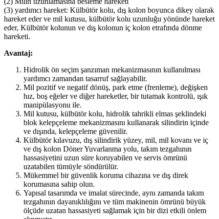
(2) Milin uzunlamasına besleme hareketi
(3) yardımcı hareket: Külbütör kolu, dış kolon boyunca dikey olarak
hareket eder ve mil kutusu, külbütör kolu uzunluğu yönünde hareket
eder, Külbütör kolunun ve dış kolonun iç kolon etrafında dönme
hareketi.
Avantaj:
Hidrolik ön seçim şanzıman mekanizmasının kullanılması
yardımcı zamandan tasarruf sağlayabilir.
Mil pozitif ve negatif dönüş, park etme (frenleme), değişken
hız, boş eğeler ve diğer hareketler, bir tutamak kontrolü, ışık
manipülasyonu ile.
Mil kutusu, külbütör kolu, hidrolik tahrikli elmas şeklindeki
blok kelepçeleme mekanizmasını kullanarak silindirin içinde
ve dışında, kelepçeleme güvenilir.
Külbütör kılavuzu, dış silindirik yüzey, mil, mil kovanı ve iç
ve dış kolon Döner Yuvarlanma yolu, takım tezgahının
hassasiyetini uzun süre koruyabilen ve servis ömrünü
uzatabilen tümüyle söndürülür.
Mükemmel bir güvenlik koruma cihazına ve dış direk
korumasına sahip olun.
Yapısal tasarımda ve imalat sürecinde, aynı zamanda takım
tezgahının dayanıklılığını ve tüm makinenin ömrünü büyük
ölçüde uzatan hassasiyeti sağlamak için bir dizi etkili önlem