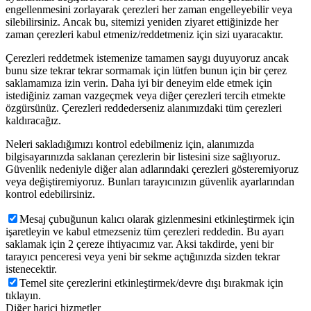
engellenmesini zorlayarak çerezleri her zaman engelleyebilir veya
silebilirsiniz. Ancak bu, sitemizi yeniden ziyaret ettiğinizde her
zaman çerezleri kabul etmeniz/reddetmeniz için sizi uyaracaktır.
Çerezleri reddetmek istemenize tamamen saygı duyuyoruz ancak
bunu size tekrar tekrar sormamak için lütfen bunun için bir çerez
saklamamıza izin verin. Daha iyi bir deneyim elde etmek için
istediğiniz zaman vazgeçmek veya diğer çerezleri tercih etmekte
özgürsünüz. Çerezleri reddederseniz alanımızdaki tüm çerezleri
kaldıracağız.
Neleri sakladığımızı kontrol edebilmeniz için, alanımızda
bilgisayarınızda saklanan çerezlerin bir listesini size sağlıyoruz.
Güvenlik nedeniyle diğer alan adlarındaki çerezleri gösteremiyoruz
veya değiştiremiyoruz. Bunları tarayıcınızın güvenlik ayarlarından
kontrol edebilirsiniz.
Mesaj çubuğunun kalıcı olarak gizlenmesini etkinleştirmek için
işaretleyin ve kabul etmezseniz tüm çerezleri reddedin. Bu ayarı
saklamak için 2 çereze ihtiyacımız var. Aksi takdirde, yeni bir
tarayıcı penceresi veya yeni bir sekme açtığınızda sizden tekrar
istenecektir.
Temel site çerezlerini etkinleştirmek/devre dışı bırakmak için
tıklayın.
Diğer harici hizmetler