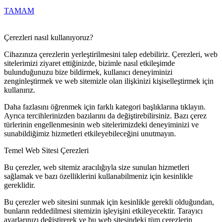
TAMAM
Çerezleri nasıl kullanıyoruz?
Cihazınıza çerezlerin yerleştirilmesini talep edebiliriz. Çerezleri, web
sitelerimizi ziyaret ettiğinizde, bizimle nasıl etkileşimde
bulunduğunuzu bize bildirmek, kullanıcı deneyiminizi
zenginleştirmek ve web sitemizle olan ilişkinizi kişiselleştirmek için
kullanırız.
Daha fazlasını öğrenmek için farklı kategori başlıklarına tıklayın.
Ayrıca tercihlerinizden bazılarını da değiştirebilirsiniz. Bazı çerez
türlerinin engellenmesinin web sitelerimizdeki deneyiminizi ve
sunabildiğimiz hizmetleri etkileyebileceğini unutmayın.
Temel Web Sitesi Çerezleri
Bu çerezler, web sitemiz aracılığıyla size sunulan hizmetleri
sağlamak ve bazı özelliklerini kullanabilmeniz için kesinlikle
gereklidir.
Bu çerezler web sitesini sunmak için kesinlikle gerekli olduğundan,
bunların reddedilmesi sitemizin işleyişini etkileyecektir. Tarayıcı
ayarlarınızı değiştirerek ve bu web sitesindeki tüm çerezlerin