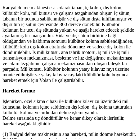
Radyal delme makinesi esas olarak taban, iç kolon, dış kolon,
külbütör kolu, mil kutusu ve çalışma tezgahından oluşur. İç sütun,
tabanın bir ucunda sabitlenmiştir ve dış sütun dışta kılıflanmıştır ve
dış sütun iç sütun çevresinde 360 derece dönebilir. Külbütör
kolunun bir ucu, dış sütunda yukarı ve aşağı hareket edecek şekilde
ayarlanmış bir manşondur. Vida ve dış sütun birbirine bağlı
olduğundan ve kaldırma somunu külbütör koluna sabitlendiğinden,
külbütör kolu dış kolon etrafında dönemez ve sadece dış kolon ile
döndürülebilir. İş mili kutusu, ana tahrik motoru, iş mili ve iş mili
transmisyon mekanizması, besleme ve hız değiştirme mekanizması
ve takım tezgahının çalışma mekanizmasından oluşan bileşik bir
parçadır. Mil kutusu, külbütör kolunun yatay kılavuz rayı üzerine
monte edilmiştir ve yatay kılavuz raydaki külbütör kolu boyunca
hareket etmek için Volan ile çalıştırılabilir.
Hareket formu:
İşlenirken, özel sıkma cihazı ile külbütör kılavuzu üzerindeki mil
kutusuna, kolonun içine sabitlenen dış kolon, dış kolona tutturulan
külbütör koluna ve ardından delme işlemi yapılır.
Delme sırasında uç döndürülür ve kenar dikey olarak ilerletilir,
hareket aşağıdaki gibidir:
(1) Radyal delme makinesinin ana hareketi, milin dönme hareketidir.