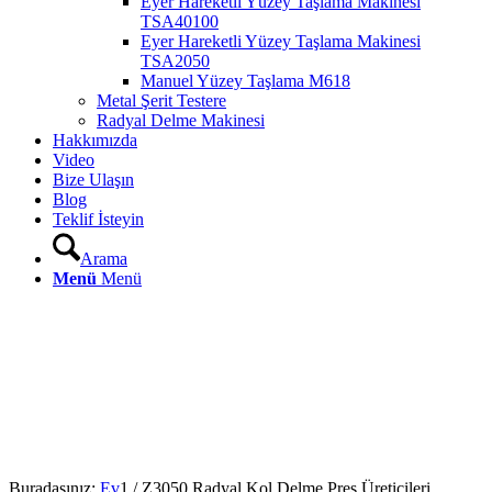
Eyer Hareketli Yüzey Taşlama Makinesi
TSA40100
Eyer Hareketli Yüzey Taşlama Makinesi
TSA2050
Manuel Yüzey Taşlama M618
Metal Şerit Testere
Radyal Delme Makinesi
Hakkımızda
Video
Bize Ulaşın
Blog
Teklif İsteyin
Arama
Menü
Menü
Buradasınız:
Ev
1
/
Z3050 Radyal Kol Delme Pres Üreticileri