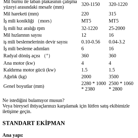
Mil burnu ile taban plakasının çalışma
320-1150
320-1220
yüzeyi arasındaki mesafe (mm)
Mil hareketi (mm)
220
315
İş mili konikliği （mors）
MT5
MT5
İş mili hız aralığı rpm
32-1220
25-2000
Mil hızlarının sayısı
12
16
iş mili beslemelerinin devir sayısı
0.10-0.56
0.04-3.2
İş mili besleme adımları
6
16
Radyal dönüş açısı （°）
360
360
Ana motor (kw)
4
4
Kaldırma motor gücü (kw)
1.5
1.5
Ağırlık (kg)
2000
3500
2280 * 1000
2500 * 1060
Genel boyutlar (mm)
* 2380
* 2800
Ne istediğini bulamıyor musun?
Veya bireysel ihtiyaçlarınızı karşılamak için lütfen satış ekibimizle
iletişime geçin.
STANDART EKİPMAN
Ana yapı: