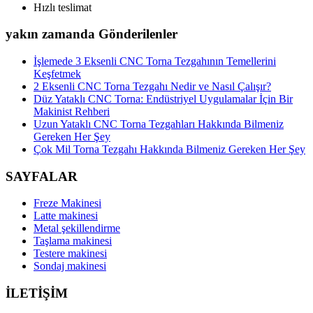
Hızlı teslimat
yakın zamanda Gönderilenler
İşlemede 3 Eksenli CNC Torna Tezgahının Temellerini
Keşfetmek
2 Eksenli CNC Torna Tezgahı Nedir ve Nasıl Çalışır?
Düz Yataklı CNC Torna: Endüstriyel Uygulamalar İçin Bir
Makinist Rehberi
Uzun Yataklı CNC Torna Tezgahları Hakkında Bilmeniz
Gereken Her Şey
Çok Mil Torna Tezgahı Hakkında Bilmeniz Gereken Her Şey
SAYFALAR
Freze Makinesi
Latte makinesi
Metal şekillendirme
Taşlama makinesi
Testere makinesi
Sondaj makinesi
İLETİŞİM