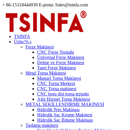
+ 86-15318444939 E-posta: Sales@tsinfa.com
TSINFA
Ürün:% s
Freze Makinesi
CNC Freze Tezgahı
Üniversal Freze Makinesi
Delme ve Freze Makinesi
Taret Freze Makinesi
Metal Torna Makinesi
Manuel Torna Makinesi
CNC Torna Merkezi
CNC Torna makinesi
CNC boru dişi torna tezgahı
Ağır Hizmet Torna Makinesi
METAL ŞEKİLLENDİRME MAKİNESİ
Hidrolik Pres Makinası
Hidrolik Sac Kesme Makinesi
Hidrolik Sac Bükme Makinası
Taşlama makinesi