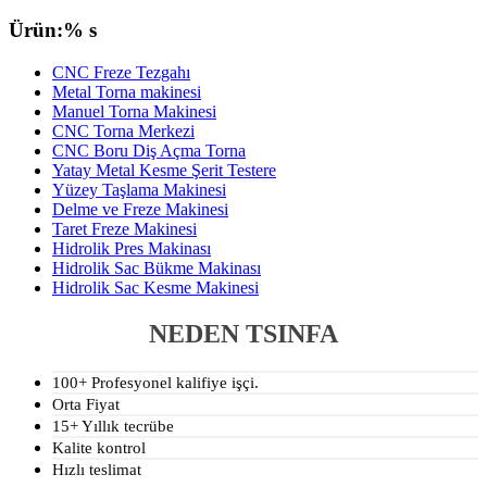
Ürün:% s
CNC Freze Tezgahı
Metal Torna makinesi
Manuel Torna Makinesi
CNC Torna Merkezi
CNC Boru Diş Açma Torna
Yatay Metal Kesme Şerit Testere
Yüzey Taşlama Makinesi
Delme ve Freze Makinesi
Taret Freze Makinesi
Hidrolik Pres Makinası
Hidrolik Sac Bükme Makinası
Hidrolik Sac Kesme Makinesi
NEDEN TSINFA
100+ Profesyonel kalifiye işçi.
Orta Fiyat
15+ Yıllık tecrübe
Kalite kontrol
Hızlı teslimat