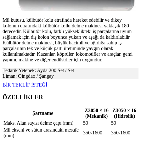
Mil kutusu, külbütör kolu etrafında hareket edebilir ve dikey
kolonun etrafındaki külbütör kollu delme makinesi yaklaşık 180
derecedir. Külbütör kolu, farklı yükseklikteki iş parçalarına uyum
sağlamak için dış kolon boyunca yukarı ve aşağı da kaldırılabilir.
Külbütör delme makinesi, büyük hacimli ve ağırlığa sahip iş
parçalarının tek ve küçük parti üretiminde yaygın olarak
kullanılmaktadır. Kazanlar, köprüler, lokomotifler ve araçlar, gemi
yapımı, makine ve diğer endüstriler için uygundur.
Tedarik Yetenek: Ayda 200 Set / Set
Liman: Qingdao / Şangay
BİR TEKLİF İSTEĞİ
ÖZELLİKLER
Z3050 × 16
Z3050 × 16
Şartname
(Mekanik)
(Hidrolik)
Maks. Alan sayısı delme çapı (mm)
50
50
Mil ekseni ve sütun arasındaki mesafe
350-1600
350-1600
(mm)