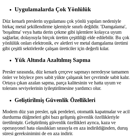
Uygulamalarda Çok Yönlülük
Düz kenarlı preslerin uygulaması çok yönlü yapıları nedeniyle
birkaç metal şekillendirme işlemiyle sınırlı değildir. 'Damgalama',
'boşaltma' veya hatta derin çekme gibi işlemlere kolayca uyum
sağlarlar, dolayısıyla birçok üretim çeşitliliği elde edilebilir. Bu çok
yönlülük onları elektronik, ev aletleri ve metal damgalama üretimi
gibi çeşitli sektörlerde çalışan üreticiler için değerli kılar.
Yük Altında Azaltılmış Sapma
Presler sırasında, düz kenarlı çerçeve sapmayı neredeyse tamamen
önler ve böylece pres sabit yükte çalışarak her çevrimde sabit kalır.
Ortaya çıkan azalan sapma, parça kalitesinin ve hatta uyum ve
tolerans seviyelerinin iyileştirilmesine yardımcı olur.
Geliştirilmiş Güvenlik Özellikleri
Modern düz yan presler, ışık perdeleri, otomatik kapatmalar ve acil
durdurma düğmeleri gibi bazı gelişmiş güvenlik özellikleriyle
üretilmiştir. Geliştirilmiş güvenlik özellikleri ayrıca, kaza ve
operasyonel hata olasılıkları sırasıyla en aza indirildiğinden, duruş
süresi gereksinimini de en aza indirir.