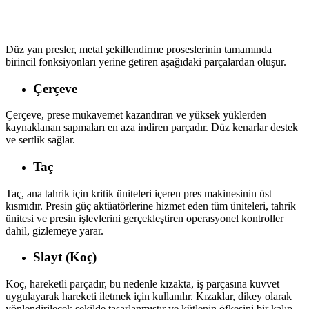
Düz yan presler, metal şekillendirme proseslerinin tamamında
birincil fonksiyonları yerine getiren aşağıdaki parçalardan oluşur.
Çerçeve
Çerçeve, prese mukavemet kazandıran ve yüksek yüklerden
kaynaklanan sapmaları en aza indiren parçadır. Düz kenarlar destek
ve sertlik sağlar.
Taç
Taç, ana tahrik için kritik üniteleri içeren pres makinesinin üst
kısmıdır. Presin güç aktüatörlerine hizmet eden tüm üniteleri, tahrik
ünitesi ve presin işlevlerini gerçekleştiren operasyonel kontroller
dahil, gizlemeye yarar.
Slayt (Koç)
Koç, hareketli parçadır, bu nedenle kızakta, iş parçasına kuvvet
uygulayarak hareketi iletmek için kullanılır. Kızaklar, dikey olarak
yönlendirilecek şekilde tasarlanmıştır ve kütlenin öfkesini bir kalıp