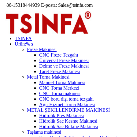
+ 86-15318444939 E-posta: Sales@tsinfa.com
TSINFA
Ürün:% s
Freze Makinesi
CNC Freze Tezgahı
Üniversal Freze Makinesi
Delme ve Freze Makinesi
Taret Freze Makinesi
Metal Torna Makinesi
Manuel Torna Makinesi
CNC Torna Merkezi
CNC Torna makinesi
CNC boru dişi torna tezgahı
Ağır Hizmet Torna Makinesi
METAL ŞEKİLLENDİRME MAKİNESİ
Hidrolik Pres Makinası
Hidrolik Sac Kesme Makinesi
Hidrolik Sac Bükme Makinası
Taşlama makinesi