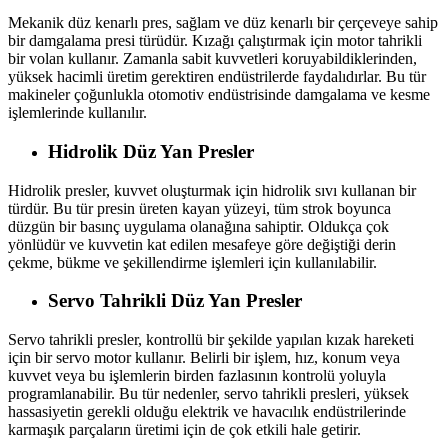
Mekanik düz kenarlı pres, sağlam ve düz kenarlı bir çerçeveye sahip
bir damgalama presi türüdür. Kızağı çalıştırmak için motor tahrikli
bir volan kullanır. Zamanla sabit kuvvetleri koruyabildiklerinden,
yüksek hacimli üretim gerektiren endüstrilerde faydalıdırlar. Bu tür
makineler çoğunlukla otomotiv endüstrisinde damgalama ve kesme
işlemlerinde kullanılır.
Hidrolik Düz Yan Presler
Hidrolik presler, kuvvet oluşturmak için hidrolik sıvı kullanan bir
türdür. Bu tür presin üreten kayan yüzeyi, tüm strok boyunca
düzgün bir basınç uygulama olanağına sahiptir. Oldukça çok
yönlüdür ve kuvvetin kat edilen mesafeye göre değiştiği derin
çekme, bükme ve şekillendirme işlemleri için kullanılabilir.
Servo Tahrikli Düz Yan Presler
Servo tahrikli presler, kontrollü bir şekilde yapılan kızak hareketi
için bir servo motor kullanır. Belirli bir işlem, hız, konum veya
kuvvet veya bu işlemlerin birden fazlasının kontrolü yoluyla
programlanabilir. Bu tür nedenler, servo tahrikli presleri, yüksek
hassasiyetin gerekli olduğu elektrik ve havacılık endüstrilerinde
karmaşık parçaların üretimi için de çok etkili hale getirir.