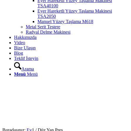
Eyer Hareketli Yüzey Taşlama Makinesi
TSA40100
Eyer Hareketli Yüzey Taşlama Makinesi
TSA2050
Manuel Yüzey Taşlama M618
Metal Şerit Testere
Radyal Delme Makinesi
Hakkımızda
Video
Bize Ulaşın
Blog
Teklif İsteyin
Arama
Menü
Menü
Buradasınız:
Ev
1
/
Düz Yan Pres