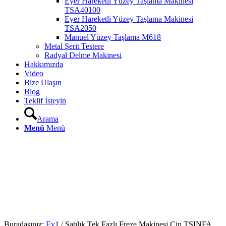
Eyer Hareketli Yüzey Taşlama Makinesi
TSA40100
Eyer Hareketli Yüzey Taşlama Makinesi
TSA2050
Manuel Yüzey Taşlama M618
Metal Şerit Testere
Radyal Delme Makinesi
Hakkımızda
Video
Bize Ulaşın
Blog
Teklif İsteyin
Arama
Menü
Menü
Buradasınız:
Ev
1
/
Satılık Tek Fazlı Freze Makinesi Çin TSINFA