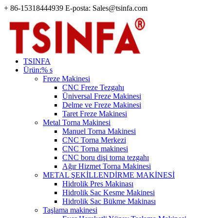
+ 86-15318444939 E-posta: Sales@tsinfa.com
TSINFA
Ürün:% s
Freze Makinesi
CNC Freze Tezgahı
Üniversal Freze Makinesi
Delme ve Freze Makinesi
Taret Freze Makinesi
Metal Torna Makinesi
Manuel Torna Makinesi
CNC Torna Merkezi
CNC Torna makinesi
CNC boru dişi torna tezgahı
Ağır Hizmet Torna Makinesi
METAL ŞEKİLLENDİRME MAKİNESİ
Hidrolik Pres Makinası
Hidrolik Sac Kesme Makinesi
Hidrolik Sac Bükme Makinası
Taşlama makinesi