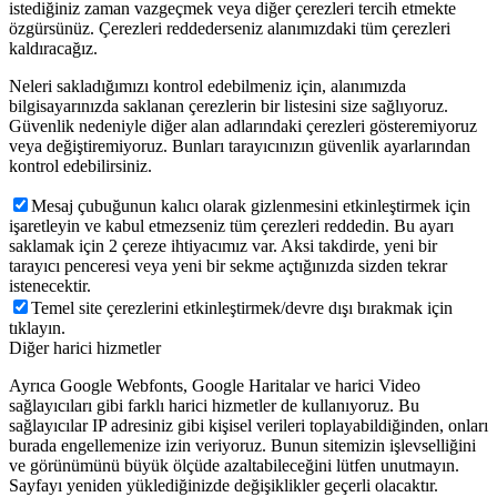
istediğiniz zaman vazgeçmek veya diğer çerezleri tercih etmekte
özgürsünüz. Çerezleri reddederseniz alanımızdaki tüm çerezleri
kaldıracağız.
Neleri sakladığımızı kontrol edebilmeniz için, alanımızda
bilgisayarınızda saklanan çerezlerin bir listesini size sağlıyoruz.
Güvenlik nedeniyle diğer alan adlarındaki çerezleri gösteremiyoruz
veya değiştiremiyoruz. Bunları tarayıcınızın güvenlik ayarlarından
kontrol edebilirsiniz.
Mesaj çubuğunun kalıcı olarak gizlenmesini etkinleştirmek için
işaretleyin ve kabul etmezseniz tüm çerezleri reddedin. Bu ayarı
saklamak için 2 çereze ihtiyacımız var. Aksi takdirde, yeni bir
tarayıcı penceresi veya yeni bir sekme açtığınızda sizden tekrar
istenecektir.
Temel site çerezlerini etkinleştirmek/devre dışı bırakmak için
tıklayın.
Diğer harici hizmetler
Ayrıca Google Webfonts, Google Haritalar ve harici Video
sağlayıcıları gibi farklı harici hizmetler de kullanıyoruz. Bu
sağlayıcılar IP adresiniz gibi kişisel verileri toplayabildiğinden, onları
burada engellemenize izin veriyoruz. Bunun sitemizin işlevselliğini
ve görünümünü büyük ölçüde azaltabileceğini lütfen unutmayın.
Sayfayı yeniden yüklediğinizde değişiklikler geçerli olacaktır.