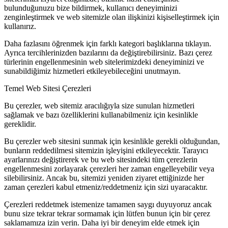
bulunduğunuzu bize bildirmek, kullanıcı deneyiminizi
zenginleştirmek ve web sitemizle olan ilişkinizi kişiselleştirmek için
kullanırız.
Daha fazlasını öğrenmek için farklı kategori başlıklarına tıklayın.
Ayrıca tercihlerinizden bazılarını da değiştirebilirsiniz. Bazı çerez
türlerinin engellenmesinin web sitelerimizdeki deneyiminizi ve
sunabildiğimiz hizmetleri etkileyebileceğini unutmayın.
Temel Web Sitesi Çerezleri
Bu çerezler, web sitemiz aracılığıyla size sunulan hizmetleri
sağlamak ve bazı özelliklerini kullanabilmeniz için kesinlikle
gereklidir.
Bu çerezler web sitesini sunmak için kesinlikle gerekli olduğundan,
bunların reddedilmesi sitemizin işleyişini etkileyecektir. Tarayıcı
ayarlarınızı değiştirerek ve bu web sitesindeki tüm çerezlerin
engellenmesini zorlayarak çerezleri her zaman engelleyebilir veya
silebilirsiniz. Ancak bu, sitemizi yeniden ziyaret ettiğinizde her
zaman çerezleri kabul etmeniz/reddetmeniz için sizi uyaracaktır.
Çerezleri reddetmek istemenize tamamen saygı duyuyoruz ancak
bunu size tekrar tekrar sormamak için lütfen bunun için bir çerez
saklamamıza izin verin. Daha iyi bir deneyim elde etmek için