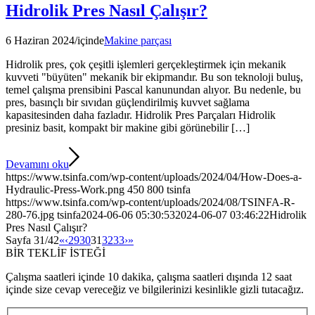
Hidrolik Pres Nasıl Çalışır?
6 Haziran 2024
/
içinde
Makine parçası
Hidrolik pres, çok çeşitli işlemleri gerçekleştirmek için mekanik
kuvveti "büyüten" mekanik bir ekipmandır. Bu son teknoloji buluş,
temel çalışma prensibini Pascal kanunundan alıyor. Bu nedenle, bu
pres, basınçlı bir sıvıdan güçlendirilmiş kuvvet sağlama
kapasitesinden daha fazladır. Hidrolik Pres Parçaları Hidrolik
presiniz basit, kompakt bir makine gibi görünebilir […]
Devamını oku
https://www.tsinfa.com/wp-content/uploads/2024/04/How-Does-a-
Hydraulic-Press-Work.png
450
800
tsinfa
https://www.tsinfa.com/wp-content/uploads/2024/08/TSINFA-R-
280-76.jpg
tsinfa
2024-06-06 05:30:53
2024-06-07 03:46:22
Hidrolik
Pres Nasıl Çalışır?
Sayfa 31/42
«
‹
29
30
31
32
33
›
»
BİR TEKLİF İSTEĞİ
Çalışma saatleri içinde 10 dakika, çalışma saatleri dışında 12 saat
içinde size cevap vereceğiz ve bilgilerinizi kesinlikle gizli tutacağız.