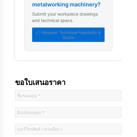
metalworking machinery?
Submit your workpiece drawings
and technical specs.
👉 Request Technical Feasibility &
Quote
ขอใบเสนอราคา