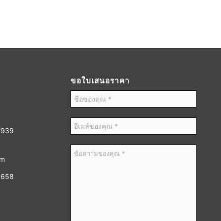
ขอใบเสนอราคา
4939
om
6658