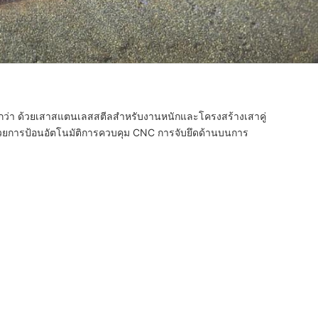
สูงกว่า ด้วยเสาสแตนเลสสตีลสำหรับงานหนักและโครงสร้างเสาคู่
ด้วยการป้อนอัตโนมัติการควบคุม CNC การจับยึดด้านบนการ