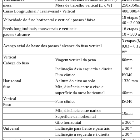
mesa
Mesa de trabalho vertical (L x W)
250x850
Curso Longitudinal / Transversal / Vertical
400/300/
18 etapas 
Velocidade do fuso horizontal e vertical: passos / faixa
40 ~ 2.00
Feeds longitudinais, transversais e verticais:
18 etapas 
10 ~ 500 
passos / alcance
3 etapas (
Avanço axial da haste dos passos / alcance do fuso vertical
0,03 ~ 0,1
rev
Vertical
Viagem vertical da pena
60mm
Cabeça do fuso
Inclinação Axia esquerda e direita
± 90 °
Furo cônico
ISO40
Horizontal
A altura do eixo ao solo
1330 mm
fuso
Min, distância entre o eixo e
superfície da mesa horizontal
40mm
Vertical
Furo cônico
ISO40
Fuso
Min, distância entre nariz e
10mm
Superfície da horizontal
Giro horizontal
± 360 °
Universal
Inclinação para frente e para trás
± 30 °
Inclinação à esquerda e à direita
± 30 °