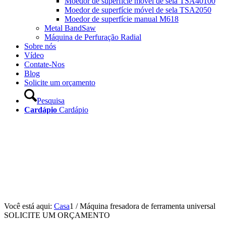
Moedor de superfície móvel de sela TSA40100
Moedor de superfície móvel de sela TSA2050
Moedor de superfície manual M618
Metal BandSaw
Máquina de Perfuração Radial
Sobre nós
Vídeo
Contate-Nos
Blog
Solicite um orçamento
Pesquisa
Cardápio
Cardápio
Você está aqui:
Casa
1
/
Máquina fresadora de ferramenta universal
SOLICITE UM ORÇAMENTO