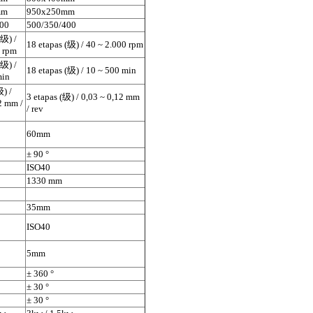
mm
950x250mm
400
500/350/400
(级) /
18 etapas (级) / 40 ~ 2.000 rpm
0 rpm
(级) /
18 etapas (级) / 10 ~ 500 min
min
级) /
3 etapas (级) / 0,03 ~ 0,12 mm
2 mm /
/ rev
60mm
± 90 °
ISO40
1330 mm
35mm
ISO40
5mm
± 360 °
± 30 °
± 30 °