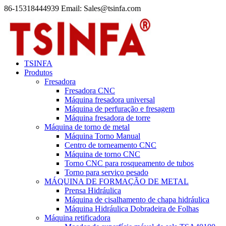
86-15318444939 Email: Sales@tsinfa.com
TSINFA
Produtos
Fresadora
Fresadora CNC
Máquina fresadora universal
Máquina de perfuração e fresagem
Máquina fresadora de torre
Máquina de torno de metal
Máquina Torno Manual
Centro de torneamento CNC
Máquina de torno CNC
Torno CNC para rosqueamento de tubos
Torno para serviço pesado
MÁQUINA DE FORMAÇÃO DE METAL
Prensa Hidráulica
Máquina de cisalhamento de chapa hidráulica
Máquina Hidráulica Dobradeira de Folhas
Máquina retificadora