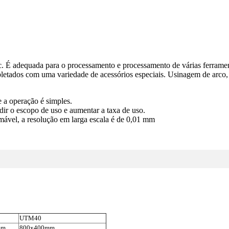
c. É adequada para o processamento e processamento de várias ferramen
tados com uma variedade de acessórios especiais. Usinagem de arco, c
 e a operação é simples.
ir o escopo de uso e aumentar a taxa de uso.
mável, a resolução em larga escala é de 0,01 mm
UTM40
mm
800x400mm