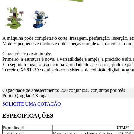
A máquina pode completar o corte, fresagem, perfuração, inserção, et
Moldes pequenos e médios e outras peças complexas podem ser comple
Características estruturais:
Primeiro, a estrutura é nova, a versatilidade é ampla, a precisão é alta
Em segundo lugar, o uso de uma variedade de acessórios, pode expand
Terceiro, XS8132A: equipado com sistema de exibição digital progra
Capacidade de abastecimento: 200 conjuntos / conjuntos por mês
Porto: Qingdao / Xangai
SOLICITE UMA COTAÇÃO
ESPECIFICAÇÕES
Especificação
UTM32
Trabalhando
Mesa de trabalho horizontal (L x W)
320x750