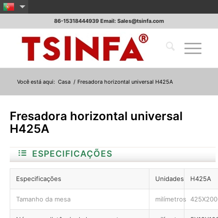
86-15318444939 Email: Sales@tsinfa.com
Você está aqui:
Casa
/
Fresadora horizontal universal H425A
Fresadora horizontal universal
H425A
ESPECIFICAÇÕES
Especificações
Unidades
H425A
Tamanho da mesa
milímetros
425X200