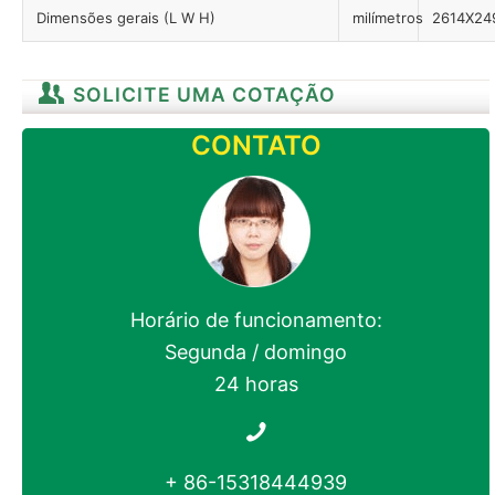
Dimensões gerais (L W H)
milímetros
2614X24
SOLICITE UMA COTAÇÃO
CONTATO
Horário de funcionamento:
Segunda / domingo
24 horas
+ 86-15318444939