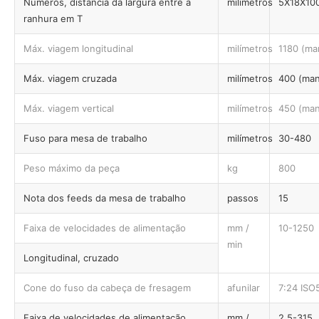
Números, distância da largura entre a
milímetros
5X18X10
ranhura em T
Máx. viagem longitudinal
milímetros
1180 (ma
Máx. viagem cruzada
milímetros
400 (ma
Máx. viagem vertical
milímetros
450 (ma
Fuso para mesa de trabalho
milímetros
30-480
Peso máximo da peça
kg
800
Nota dos feeds da mesa de trabalho
passos
15
Faixa de velocidades de alimentação
mm /
10-1250
min
Longitudinal, cruzado
Cone do fuso da cabeça de fresagem
afunilar
7:24 ISO
Faixa de velocidades de alimentação
mm /
2,5-315