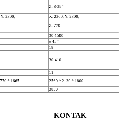
Z: 8-394
 Y: 2300,
X: 2300, Y: 2300,
Z: 770
30-1500
± 45 °
18
30-410
11
1770 * 1665
2560 * 2130 * 1800
3850
KONTAK