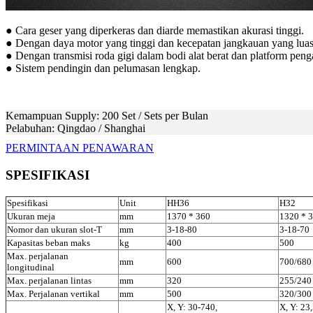
● Cara geser yang diperkeras dan diarde memastikan akurasi tinggi.
● Dengan daya motor yang tinggi dan kecepatan jangkauan yang lua
● Dengan transmisi roda gigi dalam bodi alat berat dan platform pen
● Sistem pendingin dan pelumasan lengkap.
Kemampuan Supply: 200 Set / Sets per Bulan
Pelabuhan: Qingdao / Shanghai
PERMINTAAN PENAWARAN
SPESIFIKASI
Spesifikasi
Unit
HH36
H32
Ukuran meja
mm
1370 * 360
1320 * 
Nomor dan ukuran slot-T
mm
3-18-80
3-18-70
Kapasitas beban maks
kg
400
500
Max. perjalanan
mm
600
700/680
longitudinal
Max. perjalanan lintas
mm
320
255/240
Max. Perjalanan vertikal
mm
500
320/300
X, Y: 30-740,
X, Y: 23