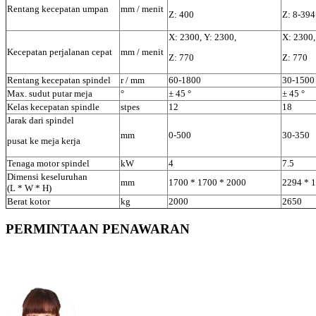
Rentang kecepatan umpan
mm / menit
Z: 400
Z: 8-394
X: 2300, Y: 2300,
X: 2300,
Kecepatan perjalanan cepat
mm / menit
Z: 770
Z: 770
Rentang kecepatan spindel
r / mm
60-1800
30-1500
Max. sudut putar meja
°
± 45 °
± 45 °
Kelas kecepatan spindle
stpes
12
18
Jarak dari spindel
mm
0-500
30-350
pusat ke meja kerja
Tenaga motor spindel
kW
4
7.5
Dimensi keseluruhan
mm
1700 * 1700 * 2000
2294 * 
(L * W * H)
Berat kotor
kg
2000
2650
PERMINTAAN PENAWARAN