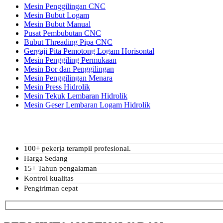
Mesin Penggilingan CNC
Mesin Bubut Logam
Mesin Bubut Manual
Pusat Pembubutan CNC
Bubut Threading Pipa CNC
Gergaji Pita Pemotong Logam Horisontal
Mesin Penggiling Permukaan
Mesin Bor dan Penggilingan
Mesin Penggilingan Menara
Mesin Press Hidrolik
Mesin Tekuk Lembaran Hidrolik
Mesin Geser Lembaran Logam Hidrolik
100+ pekerja terampil profesional.
Harga Sedang
15+ Tahun pengalaman
Kontrol kualitas
Pengiriman cepat