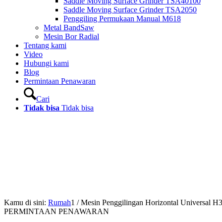
Saddle Moving Surface Grinder TSA40100
Saddle Moving Surface Grinder TSA2050
Penggiling Permukaan Manual M618
Metal BandSaw
Mesin Bor Radial
Tentang kami
Video
Hubungi kami
Blog
Permintaan Penawaran
Cari
Tidak bisa
Tidak bisa
Kamu di sini:
Rumah
1
/
Mesin Penggilingan Horizontal Universal H
PERMINTAAN PENAWARAN