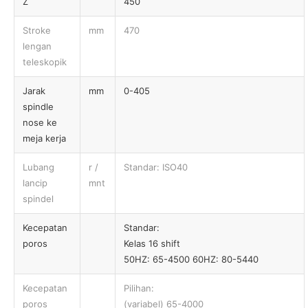
Z
450
Stroke
mm
470
lengan
teleskopik
Jarak
mm
0-405
spindle
nose ke
meja kerja
Lubang
r /
Standar: ISO40
lancip
mnt
spindel
Kecepatan
Standar:
poros
Kelas 16 shift
50HZ: 65-4500 60HZ: 80-5440
Kecepatan
Pilihan:
poros
(variabel) 65-4000