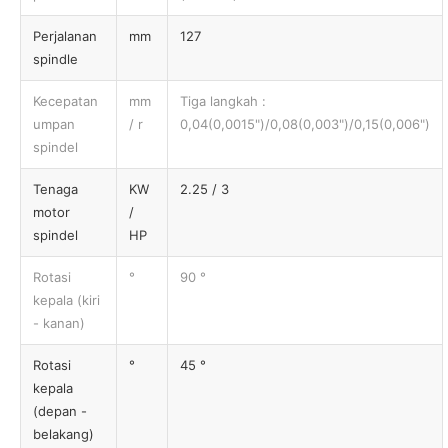
Perjalanan
mm
127
spindle
Kecepatan
mm
Tiga langkah :
umpan
/ r
0,04(0,0015")/0,08(0,003")/0,15(0,006")
spindel
Tenaga
KW
2.25 / 3
motor
/
spindel
HP
Rotasi
°
90 °
kepala (kiri
- kanan)
Rotasi
°
45 °
kepala
(depan -
belakang)