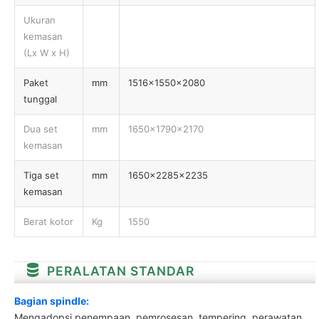
Ukuran
kemasan
(Lx W x H)
Paket
mm
1516x1550x2080
tunggal
Dua set
mm
1650x1790x2170
kemasan
Tiga set
mm
1650x2285x2235
kemasan
Berat kotor
Kg
1550
PERALATAN STANDAR
Bagian spindle:
Mengadopsi penempaan, pemrosesan, tempering, perawatan