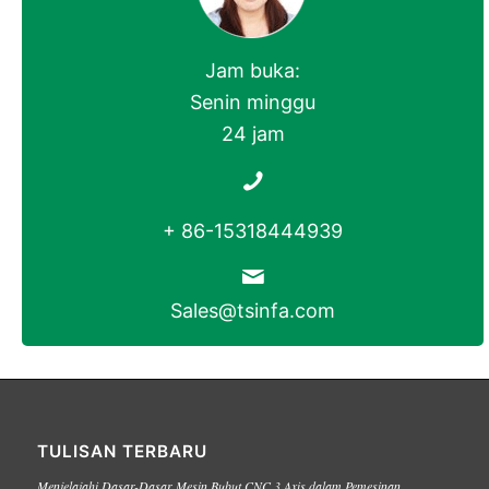
Jam buka:
Senin minggu
24 jam
+ 86-15318444939
Sales@tsinfa.com
TULISAN TERBARU
Menjelajahi Dasar-Dasar Mesin Bubut CNC 3 Axis dalam Pemesinan