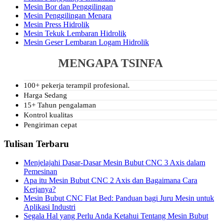
Mesin Bor dan Penggilingan
Mesin Penggilingan Menara
Mesin Press Hidrolik
Mesin Tekuk Lembaran Hidrolik
Mesin Geser Lembaran Logam Hidrolik
MENGAPA TSINFA
100+ pekerja terampil profesional.
Harga Sedang
15+ Tahun pengalaman
Kontrol kualitas
Pengiriman cepat
Tulisan Terbaru
Menjelajahi Dasar-Dasar Mesin Bubut CNC 3 Axis dalam
Pemesinan
Apa itu Mesin Bubut CNC 2 Axis dan Bagaimana Cara
Kerjanya?
Mesin Bubut CNC Flat Bed: Panduan bagi Juru Mesin untuk
Aplikasi Industri
Segala Hal yang Perlu Anda Ketahui Tentang Mesin Bubut