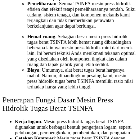
Pemeliharaan
: Semua TSINFA
mesin press hidrolik
efisien dan efektif tetapi pemeliharaannya rendah. Suku
cadang, sistem tenaga, dan komponen mekanis kami
terjangkau dan tidak memerlukan perawatan
berkelanjutan agar dapat berfungsi.
Hemat ruang
: Sebagian besar mesin press hidrolik
tugas berat TSINFA lebih hemat ruang dibandingkan
beberapa lainnya
mesin press hidrolik mini
dari merek
lain. Ini berarti teknisi Anda menikmati tekanan optimal
yang disediakan oleh komponen tingkat atas dalam
ruang dan tapak pabrik yang lebih sedikit.
Biaya
: Umumnya, alat berat tugas berat harganya
mahal. Namun, dibandingkan pesaing kami, mesin
press hidrolik tugas berat TSINFA memiliki rasio nilai
terhadap harga yang lebih tinggi.
Penerapan Fungsi Dasar Mesin Press
Hidrolik Tugas Berat TSINFA
Kerja logam
: Mesin press hidrolik tugas berat TSINFA
digunakan untuk berbagai bentuk pengerjaan logam, seperti
pelubangan, pembengkokan, pembentukan, dan penguatan.
Cetakan Kompresi
: Mesin tugas berat TSINFA dengan