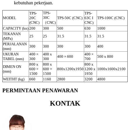
kebutuhan pekerjaan.
TPS-
TPS-
TPS-
30C
MODEL
20C
TPS-50C (CNC)
63C I
TPS-100C (CNC)
(CNC)
（CNC)
CNC)
CAPAClTY (kn)
200
300
500
630
1000
TEKANAN
25
25
31.5
31.5
31.5
(MPa)
PERJALANAN
300
300
300
300
400
(mm)
UKURAN
400 ×
400 x
400 ×
400 × 600
500 x 800
TABEL (mm)
300
300
700
800 x
800 x
800 x
DIMEN ON
600 ×
600 ×
800x1200x1950
1200 x
1000x1600x2100
(mm)
1500
1500
1950
WEITHT (kg)
660
1160
2800
3200
4800
PERMINTAAN PENAWARAN
KONTAK