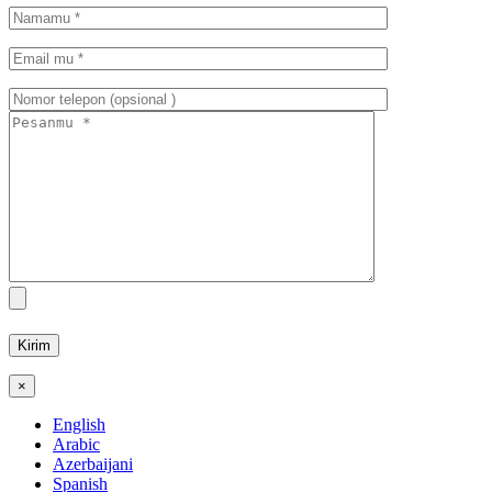
×
English
Arabic
Azerbaijani
Spanish