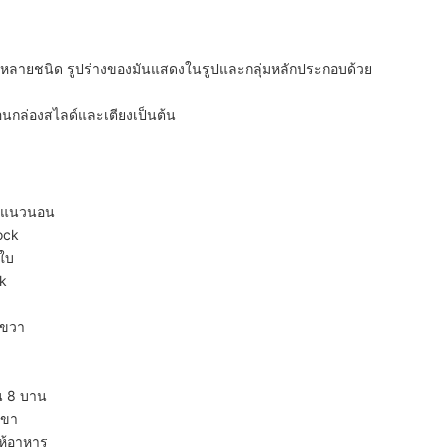
หลายชนิด รูปร่างของมันแสดงในรูปและกลุ่มหลักประกอบด้วย
ป้อนกล่องสไลด์และเตียงเป็นต้น
ลึงแนวนอน
ock
 ใบ
ck
งขวา
อน 8 บาน
 ขา
ให้อาหาร