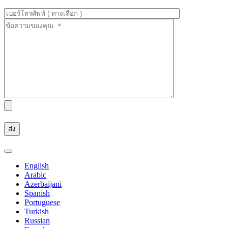
English
Arabic
Azerbaijani
Spanish
Portuguese
Turkish
Russian