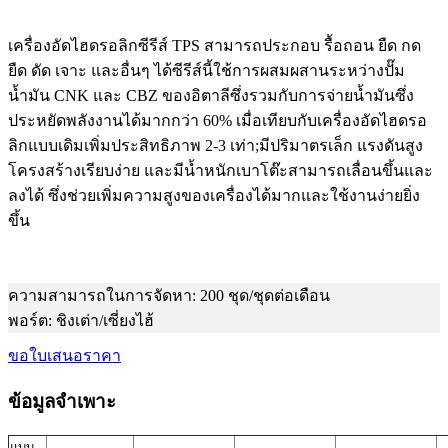
เครื่องอัดไฮดรอลิกซีรีส์ TPS สามารถประกอบ รื้อถอน ยืด กด
ยืด ดัด เจาะ และอื่นๆ ได้
ซีรีส์นี้ใช้การผสมผสานระหว่างปั๊ม
น้ำมัน CNK และ CBZ ของอิตาลีซึ่งรวมกับการจ่ายน้ำมันซึ่ง
ประหยัดพลังงานได้มากกว่า 60% เมื่อเทียบกับเครื่องอัดไฮดรอ
ลิกแบบเดิม
เพิ่มประสิทธิภาพ 2-3 เท่า;
มีปริมาตรเล็ก แรงดันสูง
โครงสร้างเรียบง่าย และมีน้ำหนักเบา
โต๊ะสามารถเลื่อนขึ้นและ
ลงได้ ซึ่งช่วยเพิ่มความสูงของเครื่องได้มากและใช้งานง่ายยิ่ง
ขึ้น
ความสามารถในการจัดหา: 200 ชุด/ชุดต่อเดือน
พอร์ต: ชิงเต่า/เซี่ยงไฮ้
ขอใบเสนอราคา
ข้อมูลจำเพาะ
แบบ