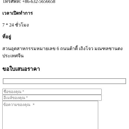
โทรศัพท์: +86-632-5656658
เวลาเปิดทำการ
7 * 24 ชั่วโมง
ที่อยู่
สวนอุตสาหกรรมหมายเลข 6 ถนนต้าตี้ เถิงโจว มณฑลซานตง
ประเทศจีน
ขอใบเสนอราคา