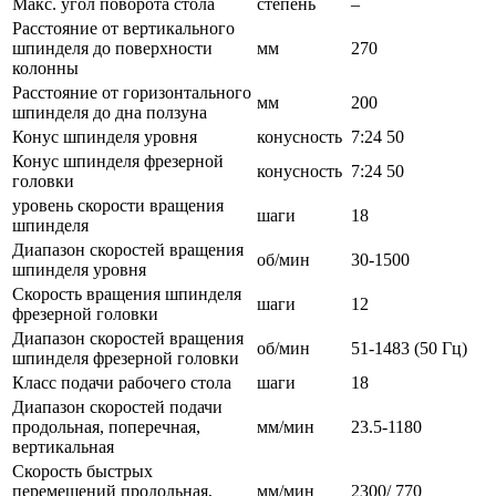
Макс. угол поворота стола
степень
–
Расстояние от вертикального
шпинделя до поверхности
мм
270
колонны
Расстояние от горизонтального
мм
200
шпинделя до дна ползуна
Конус шпинделя уровня
конусность
7:24 50
Конус шпинделя фрезерной
конусность
7:24 50
головки
уровень скорости вращения
шаги
18
шпинделя
Диапазон скоростей вращения
об/мин
30-1500
шпинделя уровня
Скорость вращения шпинделя
шаги
12
фрезерной головки
Диапазон скоростей вращения
об/мин
51-1483 (50 Гц)
шпинделя фрезерной головки
Класс подачи рабочего стола
шаги
18
Диапазон скоростей подачи
продольная, поперечная,
мм/мин
23.5-1180
вертикальная
Скорость быстрых
перемещений продольная,
мм/мин
2300/ 770