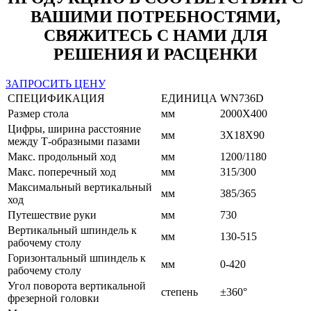
ВАШИМИ ПОТРЕБНОСТЯМИ,
СВЯЖИТЕСЬ С НАМИ ДЛЯ
РЕШЕНИЯ И РАСЦЕНКИ
ЗАПРОСИТЬ ЦЕНУ
СПЕЦИФИКАЦИЯ
ЕДИНИЦА
WN736D
Размер стола
мм
2000X400
Цифры, ширина расстояние
мм
3X18X90
между Т-образными пазами
Макс. продольный ход
мм
1200/1180
Макс. поперечный ход
мм
315/300
Максимальный вертикальный
мм
385/365
ход
Путешествие руки
мм
730
Вертикальный шпиндель к
мм
130-515
рабочему столу
Горизонтальный шпиндель к
мм
0-420
рабочему столу
Угол поворота вертикальной
степень
±360°
фрезерной головки