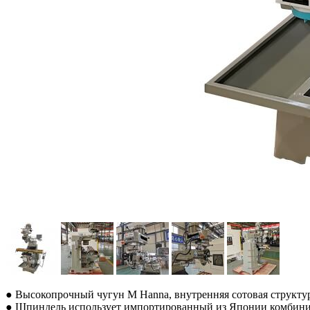
● Высокопрочный чугун M Hanna, внутренняя сотовая структур
● Шпиндель использует импортированный из Японии комбиниро