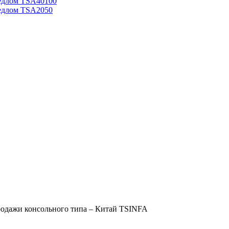
едлом TSA40100
едлом TSA2050
родажи консольного типа – Китай TSINFA