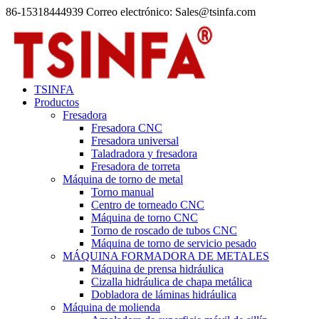
86-15318444939 Correo electrónico: Sales@tsinfa.com
TSINFA
Productos
Fresadora
Fresadora CNC
Fresadora universal
Taladradora y fresadora
Fresadora de torreta
Máquina de torno de metal
Torno manual
Centro de torneado CNC
Máquina de torno CNC
Torno de roscado de tubos CNC
Máquina de torno de servicio pesado
MÁQUINA FORMADORA DE METALES
Máquina de prensa hidráulica
Cizalla hidráulica de chapa metálica
Dobladora de láminas hidráulica
Máquina de molienda