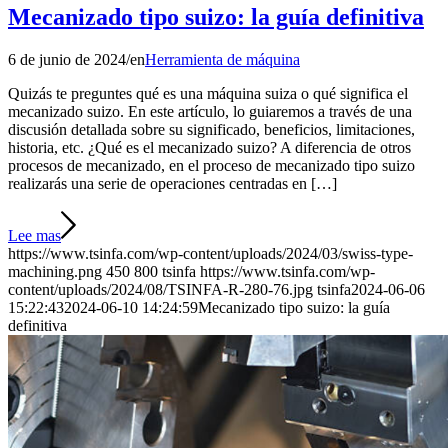
Mecanizado tipo suizo: la guía definitiva
6 de junio de 2024
/
en
Herramienta de máquina
Quizás te preguntes qué es una máquina suiza o qué significa el
mecanizado suizo. En este artículo, lo guiaremos a través de una
discusión detallada sobre su significado, beneficios, limitaciones,
historia, etc. ¿Qué es el mecanizado suizo? A diferencia de otros
procesos de mecanizado, en el proceso de mecanizado tipo suizo
realizarás una serie de operaciones centradas en […]
Lee mas
https://www.tsinfa.com/wp-content/uploads/2024/03/swiss-type-
machining.png
450
800
tsinfa
https://www.tsinfa.com/wp-
content/uploads/2024/08/TSINFA-R-280-76.jpg
tsinfa
2024-06-06
15:22:43
2024-06-10 14:24:59
Mecanizado tipo suizo: la guía
definitiva