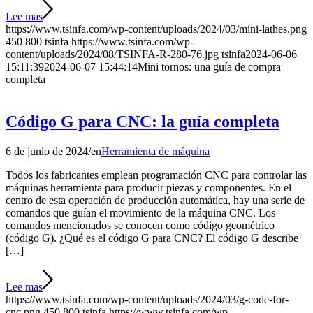
Lee mas
https://www.tsinfa.com/wp-content/uploads/2024/03/mini-lathes.png
450
800
tsinfa
https://www.tsinfa.com/wp-
content/uploads/2024/08/TSINFA-R-280-76.jpg
tsinfa
2024-06-06
15:11:39
2024-06-07 15:44:14
Mini tornos: una guía de compra
completa
Código G para CNC: la guía completa
6 de junio de 2024
/
en
Herramienta de máquina
Todos los fabricantes emplean programación CNC para controlar las
máquinas herramienta para producir piezas y componentes. En el
centro de esta operación de producción automática, hay una serie de
comandos que guían el movimiento de la máquina CNC. Los
comandos mencionados se conocen como código geométrico
(código G). ¿Qué es el código G para CNC? El código G describe
[…]
Lee mas
https://www.tsinfa.com/wp-content/uploads/2024/03/g-code-for-
cnc.png
450
800
tsinfa
https://www.tsinfa.com/wp-