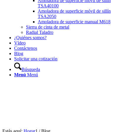
Amoladora de superficie móvil de sillín
TSA40100
Amoladora de superficie móvil de sillín
TSA2050
Amoladora de superficie manual M618
Sierra de cinta de metal
Radial Taladro
¿Quiénes somos?
Vídeo
Contáctenos
Blog
Solicitar una cotización
Búsqueda
Menú
Menú
Estás aquí:
Hogar
1
/
Blog