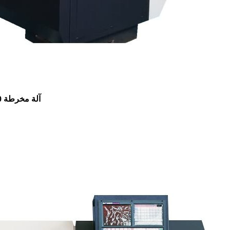
آلة مخرطة CNC LTK6140