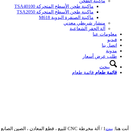
ماكينة الطحن
ماكينة طحن الأسطح المتحركة TSA40100
ماكينة طحن الأسطح المتحركة TSA2050
ماكينة الصنفرة اليدوية M618
منشار شريطي معدني
آلة الحفر الشعاعية
معلومات عنا
فيديو
اتصل بنا
مدونة
طلب عرض أسعار
يبحث
قائمة طعام
قائمة طعام
أنت هنا:
بيت
1
/
آلة مخرطة CNC للبيع ، قطع المعادن ، الصين الصانع والمورد ...