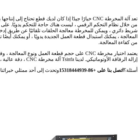
تعد آلة المخرطة CNC خيارًا جيدًا إذا كان لديك قطع تحتا
من خلال نظام التحكم الرقمي ، ليست هناك حاجة للتحكم يدويًا. على 
شريط دائري ، ويمكن للمخرطة معالجة الحلقات تلقائيًا عن طريق إدخال 
المعالجة ، يمكنك استبدال قطعة العمل الجديدة يدويًا ، أو يمكنك أيضًا 
من كفاءة المعالجة.
يعتمد اختيار مخرطة CNC على حجم قطعة العمل ونوع الم
إزالة الرقاقة الأوتوماتيكي. لدينا Tsinfa آلة مخرطة CNC ، دقة عالية ، ثبات جيد ، والتنوع أكثر اكتمالا وملاءمة لشرائك الشامل.
أسئلة؟
اتصل بنا على +86-15318444939
وتحدث إلى أحد ممثلي خبرائنا.