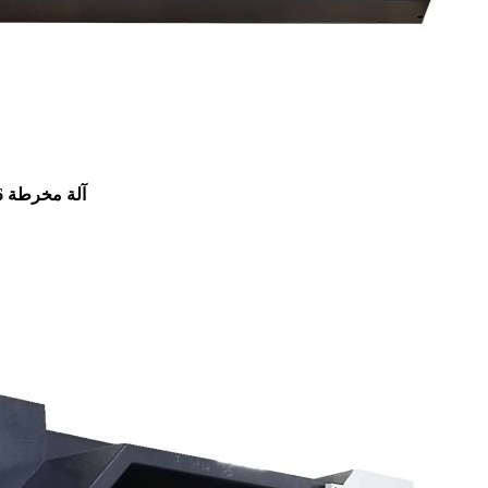
آلة مخرطة CNC LTK6136