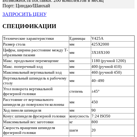
Возможность поставки: 200 комплектов в месяц
Порт: Циндао/Шанхай
ЗАПРОСИТЬ ЦЕНУ
СПЕЦИФИКАЦИИ
Технические характеристики
Единицы
V425A
Размер стола
мм
425X2000
Цифры, ширина расстояние между Т-
мм
3X18X100
образными пазами
Макс. продольное перемещение
мм
1180 (ручной 1200)
Макс. поперечный ход
мм
400 (ручной 410)
Максимальный вертикальный ход
мм
460 (ручной 450)
Вертикальный шпиндель к рабочему
мм
40–490
столу
Угол поворота вертикальной
степень
±45°
фрезерной головки
Расстояние от вертикального
мм
450
шпинделя до поверхности колонны
Ход пиноли шпинделя
мм
90
Конус шпинделя фрезерной головки
конусность
7:24 ISO50
Максимальный вес заготовки
кг
800
Скорость вращения шпинделя
шаги
20
фрезерной головки