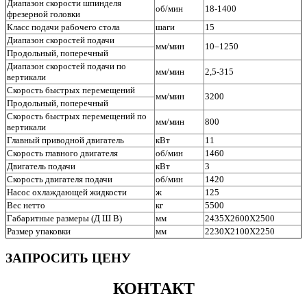
Диапазон скорости шпинделя
об/мин
18-1400
фрезерной головки
Класс подачи рабочего стола
шаги
15
Диапазон скоростей подачи
мм/мин
10–1250
Продольный, поперечный
Диапазон скоростей подачи по
мм/мин
2,5-315
вертикали
Скорость быстрых перемещений
мм/мин
3200
Продольный, поперечный
Скорость быстрых перемещений по
мм/мин
800
вертикали
Главный приводной двигатель
кВт
11
Скорость главного двигателя
об/мин
1460
Двигатель подачи
кВт
3
Скорость двигателя подачи
об/мин
1420
Насос охлаждающей жидкости
ж
125
Вес нетто
кг
5500
Габаритные размеры (Д Ш В)
мм
2435X2600X2500
Размер упаковки
мм
2230X2100X2250
ЗАПРОСИТЬ ЦЕНУ
КОНТАКТ