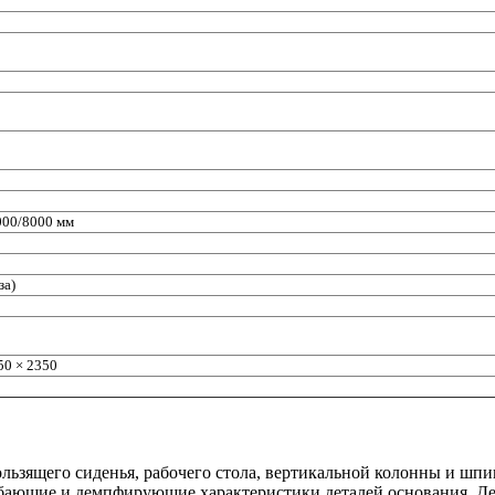
000/8000 мм
за)
50 × 2350
ьзящего сиденья, рабочего стола, вертикальной колонны и шпи
ибающие и демпфирующие характеристики деталей основания. Де