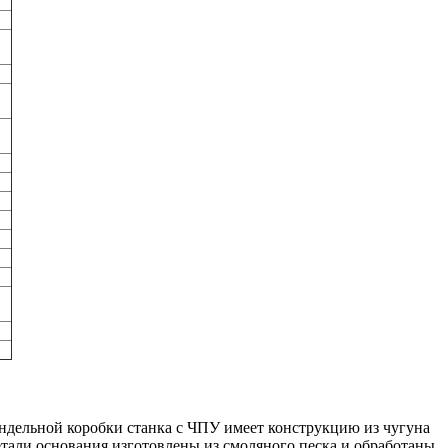
ндельной коробки станка с ЧПУ имеет конструкцию из чугуна
тали основания изготовлены из смоляного песка и обработаны