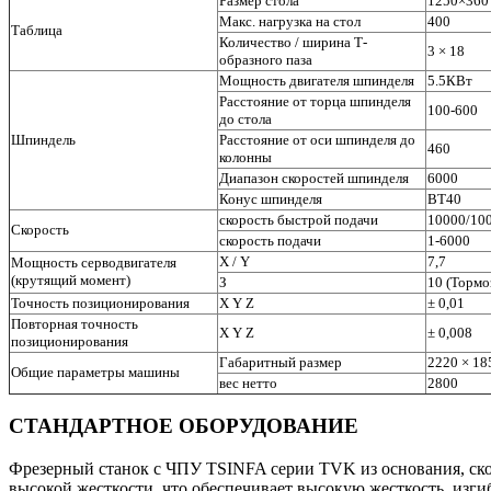
Размер стола
1250×360
Макс. нагрузка на стол
400
Таблица
Количество / ширина Т-
3 × 18
образного паза
Мощность двигателя шпинделя
5.5КВт
Расстояние от торца шпинделя
100-600
до стола
Шпиндель
Расстояние от оси шпинделя до
460
колонны
Диапазон скоростей шпинделя
6000
Конус шпинделя
BT40
скорость быстрой подачи
10000/10
Скорость
скорость подачи
1-6000
X / Y
7,7
Мощность серводвигателя
(крутящий момент)
З
10 (Тормо
Точность позиционирования
X Y Z
± 0,01
Повторная точность
X Y Z
± 0,008
позиционирования
Габаритный размер
2220 × 18
Общие параметры машины
вес нетто
2800
СТАНДАРТНОЕ ОБОРУДОВАНИЕ
Фрезерный станок с ЧПУ TSINFA серии TVK из основания, скол
высокой жесткости, что обеспечивает высокую жесткость, изг