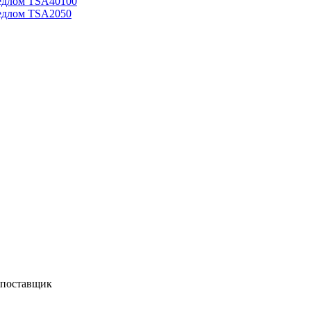
едлом TSA40100
едлом TSA2050
 поставщик