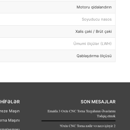
Motoru qidalandırın
Soyuducu nasos
Xalis çəki / Brüt çəki
Ümumi ölçülər (LWH)
Qablaşdırma ölçüsü
HİFƏLƏR
SON MESAJLAR
reze Maşın
Emalda 3 Oxlu CNC Torna Tezgahının Əsaslarını
Tədqiq etmək
orna Maşını
2 Oxlu CNC Torna nədir və necə işləyir?
ormalaşması