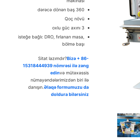
makinası
360 dərəcə dönən baş
Qoç növü
3 oxlu güc axını
isteğe bağlı: DRO, fırlanan masa,
bölmə başı
Sitat lazımdır?
Bizə + 86-
15318444939 nömrəsi ilə zəng
edin
və mütəxəssis
nümayəndələrimizdən biri ilə
danışın.
Əlaqə formumuzu da
doldura bilərsiniz