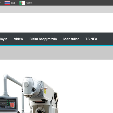
y
Thai
Arabic
layın
Video
Bizim haqqımızda
Məhsullar
TSINFA