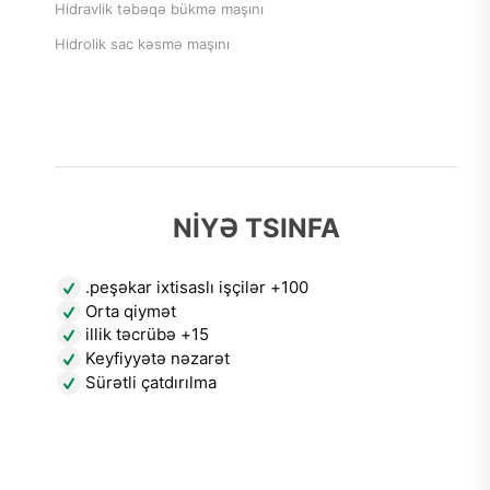
Hidravlik təbəqə bükmə maşını
Hidrolik sac kəsmə maşını
NİYƏ TSINFA
100+ peşəkar ixtisaslı işçilər.
Orta qiymət
15+ illik təcrübə
Keyfiyyətə nəzarət
Sürətli çatdırılma