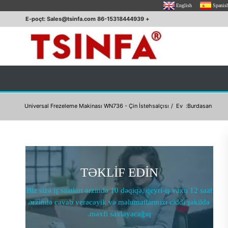
English
Spanis
+ 86-15318444939 E-poçt: Sales@tsinfa.com
Universal Frezeleme Makinası WN736 - Çin İstehsalçısı
/
Ev
Burdasan:
TƏKLİF EDİN
Biz sizə iş saatları ərzində 10 dəqiqə, qeyri-iş vaxtı 12 saat
ərzində cavab verəcəyik və məlumatlarınızı ciddi şəkildə
məxfi saxlayacağıq.