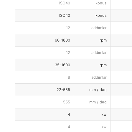
ISO40
konus
ISO40
konus
12
addımlar
60-1800
rpm
12
addımlar
35-1600
rpm
8
addımlar
22-555
mm / dəq
555
mm / dəq
4
kw
4
kw