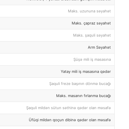
Maks. uzununa səyahət
Maks. çapraz səyahət
Maks. şaquli səyahət
Arm Səyahət
Şüşə mili iş masasına
Yatay mili iş masasına qədər
Şaquli freze başının dönmə bucağı
Maks. masanın fırlanma bucağı
Şaquli mildən sütun səthinə qədər olan məsafə
Üfüqi mildən qoçun dibinə qədər olan məsafə