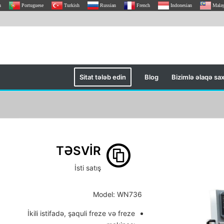
h
Portuguese
Turkish
Russian
French
Indonesian
Mala
Sitat tələb edin
Blog
Bizimlə əlaqə sax
TƏSVIR
İsti satış
Model: WN736
İkili istifadə, şaquli freze və freze