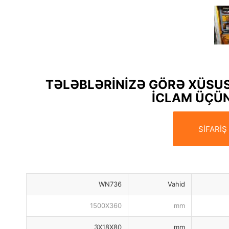
TƏLƏBLƏRİNİZƏ GÖRƏ XÜSU
İCLAM ÜÇÜN
SİFARİŞ
WN736
Vahid
1500X360
mm
3X18X80
mm