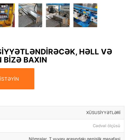
SİYYƏTLƏNDİRƏCƏK, HƏLL VƏ
 BİZƏ BAXIN
 İSTƏYİN
XÜSUSİYYƏTLƏRİ
Cədvəl ölçüsü
Nömrələr, T yuvası arasındakı genişlik məsafəsi