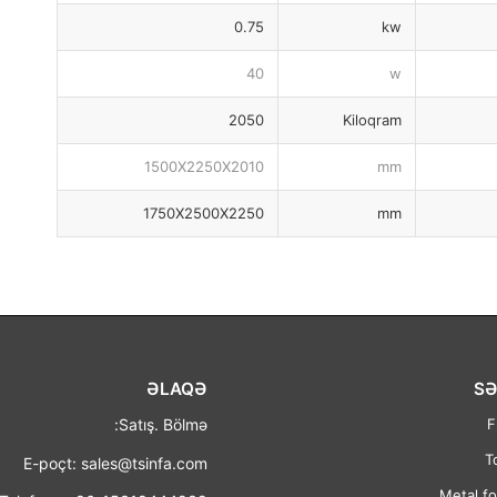
0.75
kw
40
w
2050
Kiloqram
1500X2250X2010
mm
1750X2500X2250
mm
ƏLAQƏ
SƏ
Satış. Bölmə:
F
T
E-poçt: sales@tsinfa.com
Metal f