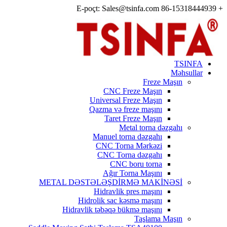
+ 86-15318444939 E-poçt: Sales@tsinfa.com
TSINFA
Məhsullar
Freze Maşın
CNC Freze Maşın
Universal Freze Maşın
Qazma və freze maşını
Taret Freze Maşın
Metal torna dəzgahı
Manuel torna dəzgahı
CNC Torna Mərkəzi
CNC Torna dəzgahı
CNC boru torna
Ağır Torna Maşını
METAL DƏSTƏLƏŞDİRMƏ MAKİNƏSİ
Hidravlik pres maşını
Hidrolik sac kəsmə maşını
Hidravlik təbəqə bükmə maşını
Taşlama Maşın