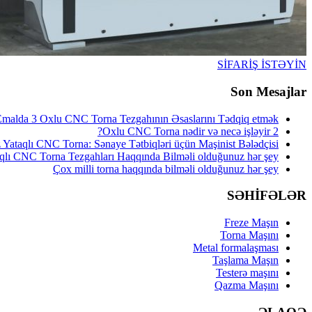
SİFARİŞ İSTƏYİN
Son Mesajlar
Emalda 3 Oxlu CNC Torna Tezgahının Əsaslarını Tədqiq etmək
2 Oxlu CNC Torna nədir və necə işləyir?
 Yataqlı CNC Torna: Sənaye Tətbiqləri üçün Maşinist Bələdçisi
qlı CNC Torna Tezgahları Haqqında Bilməli olduğunuz hər şey
Çox milli torna haqqında bilməli olduğunuz hər şey
SƏHİFƏLƏR
Freze Maşın
Torna Maşını
Metal formalaşması
Taşlama Maşın
Testerə maşını
Qazma Maşını