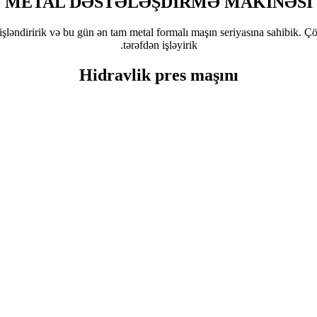
METAL DƏSTƏLƏŞDİRMƏ MAKİNƏSİ
şləndiririk və bu gün ən tam metal formalı maşın seriyasına sahibik. Çöz
tərəfdən işləyirik.
Hidravlik pres maşını