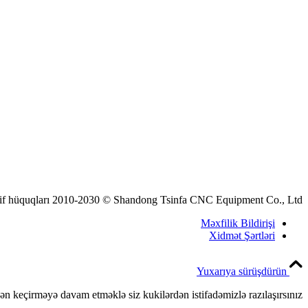
if hüquqları 2010-2030 © Shandong Tsinfa CNC Equipment Co., Ltd.
Məxfilik Bildirişi
Xidmət Şərtləri
Yuxarıya sürüşdürün
dən keçirməyə davam etməklə siz kukilərdən istifadəmizlə razılaşırsınız.