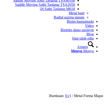
Saddle Moving Səthi Taşlama TSA40100
Saddle Moving Səthi Taşlama TSA2050
Əl Səthi Taşlama M618
Metal bant
Radial qazma maşını
Bizim haqqımızda
Video
Bizimlə əlaqə saxlayın
Blog
Sitat tələb edin
Axtarış
Menyu
Menyu
Burdasan:
Ev
1
/
Metal Forma Maşın