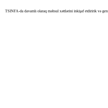
TSINFA-da davamlı olaraq məhsul xəttlərini inkişaf etdiririk və geni