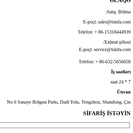
ƏLAQƏ
Satış. Bölmə:
E-poçt: sales@tsinfa.com
Telefon: + 86-15318444939
Xidmət şöbəsi:
E-poçt: service@tsinfa.com
Telefon: + 86-632-5656658
İş saatları
7 * 24 saat
Ünvan
No 6 Sənaye Bölgəsi Parkı, Dadi Yolu, Tengzhou, Shandong, Çin
SİFARİŞ İSTƏYİN