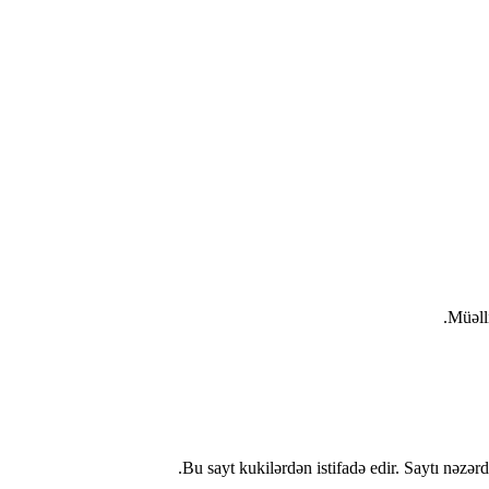
Müəll
Bu sayt kukilərdən istifadə edir. Saytı nəzər