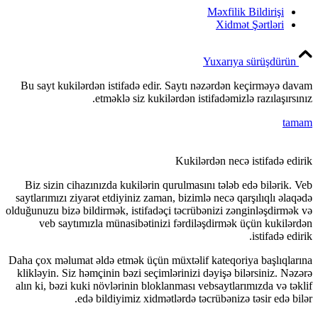
Bu sayt ku
Biz sizin
saytlarımızı
olduğunuzu bi
veb sa
Daha çox məl
klikləyin. 
alın ki, bəz