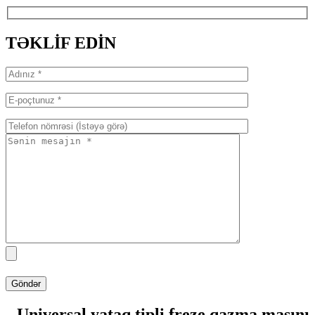
TƏKLİF
Univer