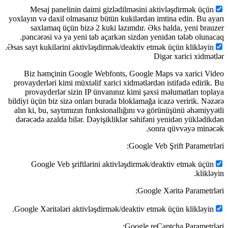
Mesaj
yoxlayın və 
saxla
pəncərəs
Əsas sayt kuk
Biz həm
provayderlə
provayd
bildiyi üçün
alın ki, b
dərəcədə a
Googl
Google Xər