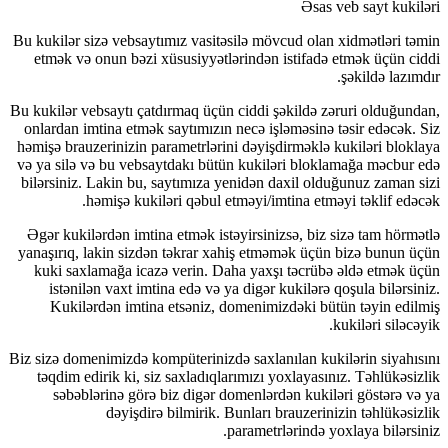
Bu kukilər si
etmək və 
Bu kukilər ve
onlardan im
həmişə brauz
və ya silə v
bilərsiniz.
h
Əgər kukilə
yanaşırıq, l
kuki saxl
istənil
Kukilər
Biz sizə dome
təqdim ed
səbəbl