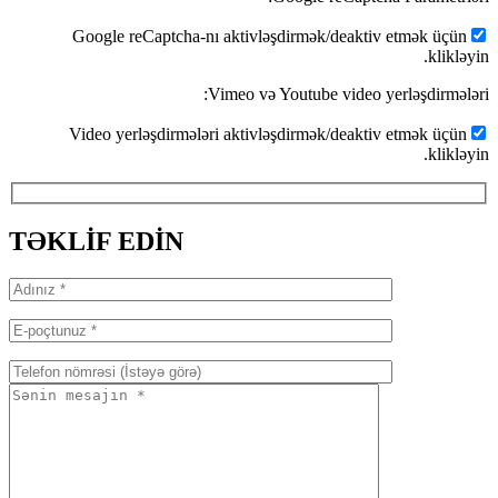
Goog
Video
TƏKLİF