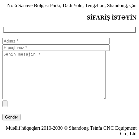
No 6 Sənay
Müəllif hü