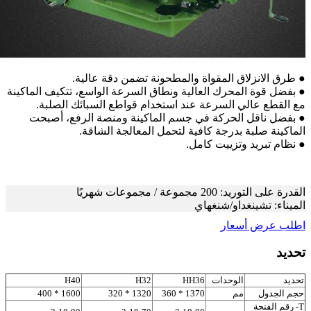
 طرق الانزلاق المقواة والمطحونة تضمن دقة عالية.
 بفضل قوة المحرك العالية ونطاق السرعة الواسع، تتكيف الماكينة
ع القطع عالي السرعة عند استخدام قواطع السبائك الصلبة.
 بفضل ناقل الحركة في جسم الماكينة ومنصة الرفع، أصبحت
لماكينة صلبة بدرجة كافية لتحمل المعالجة الشاقة.
 نظام تبريد وتزييت كامل.
لقدرة على التوريد: 200 مجموعة / مجموعات شهريًا
لميناء: تشينغداو/شنغهاي
طلب عرض أسعار
حديد
تحديد
الوحدات
HH36
H32
H40
حجم الجدول
مم
1370 * 360
1320 * 320
1600 * 400
T- رقم الفتحة