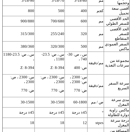
مم
3-18-80
3-18-70
3-18-90
وحجمها
أقصى سعة
كجم
400
500
800
تحميل
الحد الأقصى
مم
600
700/680
900/880
للسفر الطولي
الحد الأقصى
للسفر
مم
320
255/240
315/300
المتقاطع
السفر العمودي
مم
500
320/300
380/360
ماكس
س ، ص: 30-
س ، ص: 23.5-
س ، ص: 23.5-1180
،
1180 ،
740 ،
مجموعة من
مم/دقيقة
سرعات التغذية
ض: 400
Z: 8-394
Z: 8-394
س: 2300 ،
س: 2300 ، ص:
س: 2300 ، ص:
ص: 2300 ،
2300 ،
2300 ،
سرعة السفر
مم/دقيقة
السريع
ض: 770
ض: 770
ض: 770
مدى سرعة
ص / مم
60-1800
30-1500
30-1500
المغزل
ماكس. زاوية
°
±45 درجة
±45 درجة
±45 درجة
دوارة للطاولة
درجة سرعة
18
18
12
stpes
المغزل
المسافة من