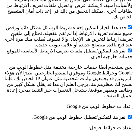
لأسباب أمنية، لا يمكننا عرض أو تعديل ملفات تعريف الارتباط من
طاقات أخرى. يمكنك التحقق من ذلك في إعدادات أمان المتصفح
لخاص بك.
حدد هذا الخيار لتمكين إخفاء شريط الرسائل بشكل دائم ورفض
ميع ملفات تعريف الارتباط إذا لم تقم بتفعيله. نحتاج إلى ملفين
عريف ارتباط لتخزين هذا الإعداد. وإلا فسوف يُطلب منك مرة أخرى
ند فتح نافذة متصفح جديدة أو علامة تبويب جديدة.
انقر هنا لتمكين/تعطيل ملفات تعريف الارتباط الأساسية للموقع.
دمات خارجية أخرى
حن نستخدم أيضًا خدمات خارجية مختلفة مثل خطوط الويب من
Google وخرائط Google وموفري الفيديو الخارجيين. نظرًا لأن هؤلاء
المزودين قد يجمعون بيانات شخصية مثل عنوان IP الخاص بك، فإننا
سمح لك بحظرهم هنا. يرجى العلم أن هذا قد يقلل بشكل كبير من
ظائف ومظهر موقعنا. ستدخل التغييرات حيز التنفيذ بمجرد إعادة
حميل الصفحة.
عدادات خطوط الويب من Google:
انقر هنا لتمكين/تعطيل خطوط الويب من Google.
عدادات خرائط جوجل: