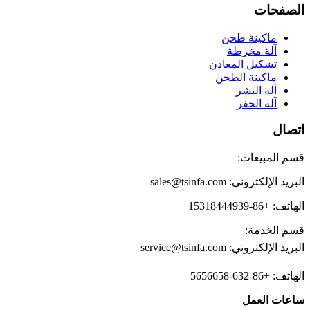
لصفحات
ماكينة طحن
آلة مخرطة
تشكيل المعادن
ماكينة الطحن
آلة النشر
آلة الحفر
تصال
سم المبيعات:
لبريد الإلكتروني: sales@tsinfa.com
لهاتف: +86-15318444939
سم الخدمة:
لبريد الإلكتروني: service@tsinfa.com
لهاتف: +86-632-5656658
اعات العمل