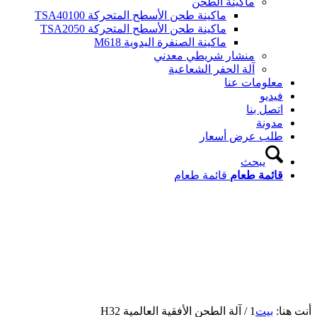
ماكينة الطحن
ماكينة طحن الأسطح المتحركة TSA40100
ماكينة طحن الأسطح المتحركة TSA2050
ماكينة الصنفرة اليدوية M618
منشار شريطي معدني
آلة الحفر الشعاعية
معلومات عنا
فيديو
اتصل بنا
مدونة
طلب عرض أسعار
يبحث
قائمة طعام
قائمة طعام
نت هنا:
بيت
1
/
آلة الطحن الأفقية العالمية H32