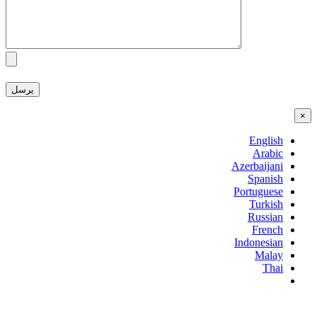
×
English
Arabic
Azerbaijani
Spanish
Portuguese
Turkish
Russian
French
Indonesian
Malay
Thai