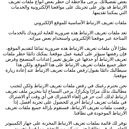
عض تفضيلاتك. يرجى ملاحظة أن حظر بعض أنواع ملفات تعريف
لارتباط قد يؤثر على تجربتك على مواقعنا الإلكترونية والخدمات
لتي يمكننا تقديمها.
لفات تعريف الارتباط الأساسية للموقع الإلكتروني
عد ملفات تعريف الارتباط هذه ضرورية للغاية لتزويدك بالخدمات
لمتاحة عبر موقعنا الإلكتروني واستخدام بعض ميزاته.
ظرًا لأن ملفات تعريف الارتباط هذه ضرورية تمامًا لتقديم الموقع،
إن رفضها سيؤثر على كيفية عمل موقعنا. يمكنك دائمًا حظر ملفات
عريف الارتباط أو حذفها عن طريق تغيير إعدادات المتصفح وفرض
ظر جميع ملفات تعريف الارتباط على هذا الموقع. ولكن هذا
يطالبك دائمًا بقبول/رفض ملفات تعريف الارتباط عند إعادة زيارة
وقعنا.
حن نحترم رغبتك في رفض ملفات تعريف الارتباط ولكن لتجنب
طالبتك بذلك مرارًا وتكرارًا، يرجى السماح لنا بتخزين ملف تعريف
رتباط لذلك. أنت حر في إلغاء الاشتراك في أي وقت أو الاشتراك
ي ملفات تعريف ارتباط أخرى للحصول على تجربة أفضل. إذا
فضت ملفات تعريف الارتباط، فسنقوم بإزالة جميع ملفات تعريف
لارتباط الموجودة في نطاقنا.
وفر لك قائمة بملفات تعريف الارتباط المخزنة على جهاز الكمبيوتر
لخاص بك في نطاقنا حتى تتمكن من التحقق مما قمنا بتخزينه.