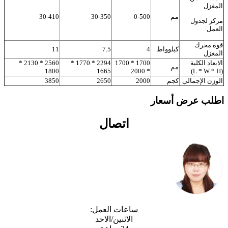
المغزل
مم
0-500
30-350
30-410
مركز لجدول
العمل
قوة محرك
كيلوواط
4
7.5
11
المغزل
الابعاد الكلية
1700 * 1700
2294 * 1770 *
2560 * 2130 *
مم
1800
1665
* 2000
(L * W * H)
الوزن الإجمالي
كجم
2000
2650
3850
طلب عرض أسعار
اتصال
ساعات العمل:
الاثنين/الاحد