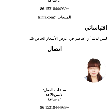
24 ساعة
+86-15318444939
المبيعات@tsinfa.com
قتباساتي
يس لديك أي عناصر في عرض الأسعار الخاص بك.
اتصال
ساعات العمل:
الاثنين/الاحد
24 ساعة
+86-15318444939