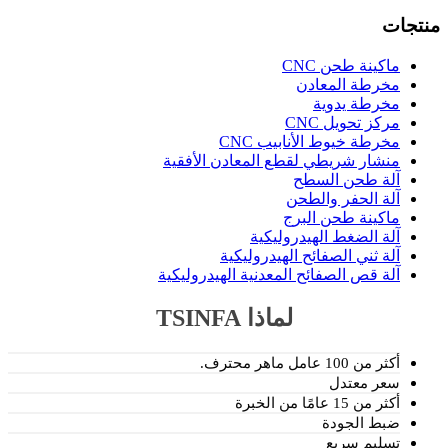
نتجات
ماكينة طحن CNC
مخرطة المعادن
مخرطة يدوية
مركز تحويل CNC
مخرطة خيوط الأنابيب CNC
منشار شريطي لقطع المعادن الأفقية
آلة طحن السطح
آلة الحفر والطحن
ماكينة طحن البرج
آلة الضغط الهيدروليكية
آلة ثني الصفائح الهيدروليكية
آلة قص الصفائح المعدنية الهيدروليكية
لماذا TSINFA
أكثر من 100 عامل ماهر محترف.
سعر معتدل
أكثر من 15 عامًا من الخبرة
ضبط الجودة
تسليم سريع