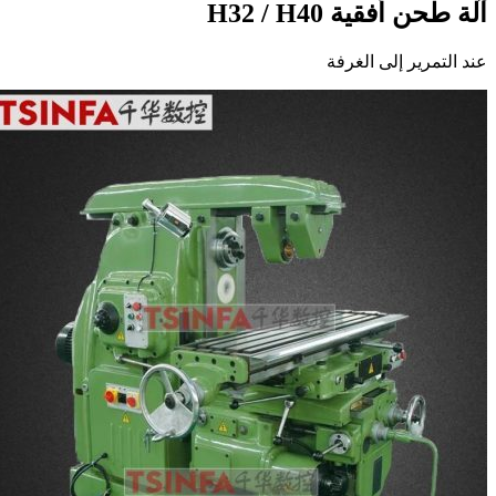
لة طحن أفقية H32 / H40
ند التمرير إلى الغرفة