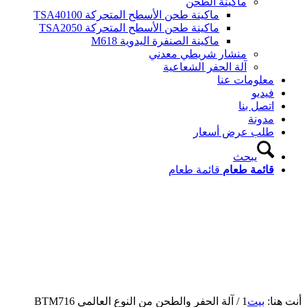
ماكينة الطحن
ماكينة طحن الأسطح المتحركة TSA40100
ماكينة طحن الأسطح المتحركة TSA2050
ماكينة الصنفرة اليدوية M618
منشار شريطي معدني
آلة الحفر الشعاعية
معلومات عنا
فيديو
اتصل بنا
مدونة
طلب عرض أسعار
يبحث
قائمة طعام
قائمة طعام
أنت هنا:
بيت
1
/
آلة الحفر والطحن من النوع العالمي BTM716