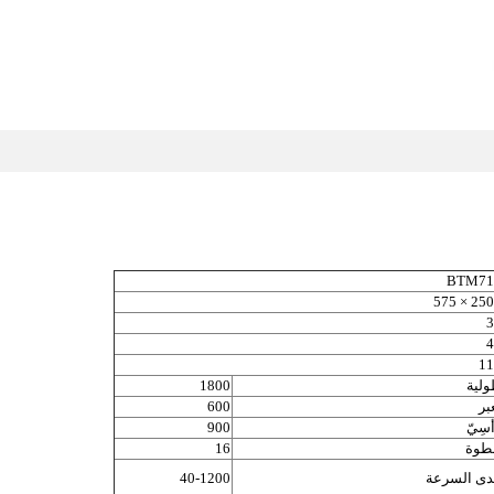
BTM71
2500 × 
3
4
11
لية
1800
بر
600
أسِيّ
900
طوة
16
ى السرعة
40-1200