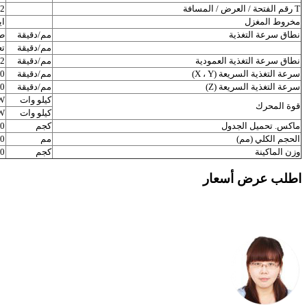
T رقم الفتحة / العرض / المسافة
52
مخروط المغزل
ايز
نطاق سرعة التغذية
مم/دقيقة
طو
مم/دقيقة
تع
نطاق سرعة التغذية العمودية
مم/دقيقة
 1320
سرعة التغذية السريعة (X ، Y)
مم/دقيقة
0
سرعة التغذية السريعة (Z)
مم/دقيقة
0
كيلو وات
11KW
قوة المحرك
كيلو وات
.9KW
ماكس. تحميل الجدول
كجم
0
الحجم الكلي (مم)
مم
 3300
وزن الماكينة
كجم
0
اطلب عرض أسعار