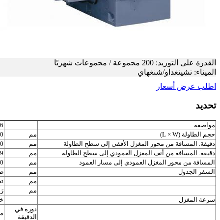
القدرة على التوريد: 200 مجموعة / مجموعات شهريًا
الميناء: تشينغداو/شنغهاي
اطلب عرض أسعار
تحديد
مواصفة
6
حجم الطاولة (L × W)
مم
575
دقيقة. المسافة من محور المغزل الأفقي إلى سطح الطاولة
مم
0
دقيقة. المسافة من أنف المغزل العمودي إلى سطح الطاولة
مم
9
المسافة من محور المغزل العمودي إلى مسار العمود
مم
0
السفر الجدول
مم
طو
مم
تع
مم
رَ
سرعة المغزل
خ
دورة في
مد
الدقيقة