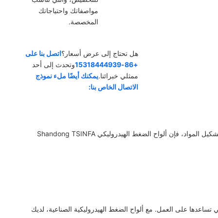
مواصفاتك واحتياجاتك
المخصصة.
هل تحتاج إلى عرض أسعار؟
اتصل بنا على
+86-15318444939
وتحدث إلى أحد
ممثلي خبرائنا.
يمكنك أيضًا ملء نموذج
الاتصال الخاص بنا:
سواء كنت تعمل في صناعة المعادن، أو الأعمال الخشبية، أو البناء، أو تشكيل المواد، فإن ألواح الضغط الهيدروليكي Shandong TSINFA
تساعدها على العمل. مع ألواح الضغط الهيدروليكية الصناعية، لديك