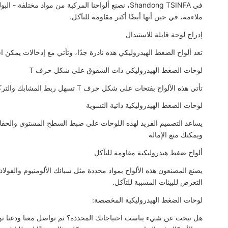
في Shandong TSINFA، نصنع ألواحنا المركبة من مواد مخ
ملاءمة، في حين أنها أيضًا أكثر مقاومة للتآكل.
إدراج لوحة قابلة للاستبدال
تعد ألواح الضغط الهيدروليكي هذه نادرة جدًا، وتأتي مع إدخالات يمكن ا
لوحات الضغط الهيدروليكي ذات الشقوق على شكل حرف T
تأتي هذه الألواح بفتحات على شكل حرف T تسهل ربط المشابك والتركيبات والعديد من المكونات الأخرى
لوحات الضغط الهيدروليكية ذاتية التسوية
يساعد التصميم الفريد لهذه اللوحات على ضبط السطح المستوي والحفاظ 
ويمكنك منع الإمالة
ألواح ضغط هيدروليكية مقاومة للتآكل
يصنع المصنعون هذه الألواح بمواد محددة مثل سبائك الألومنيوم والفولاذ
التعرض للبيئات المسببة للتآكل.
لوحات الضغط الهيدروليكية المخصصة:
هل تبحث عن شيء يناسب احتياجاتك المحددة؟ ثم تواصل معنا ودعنا نو