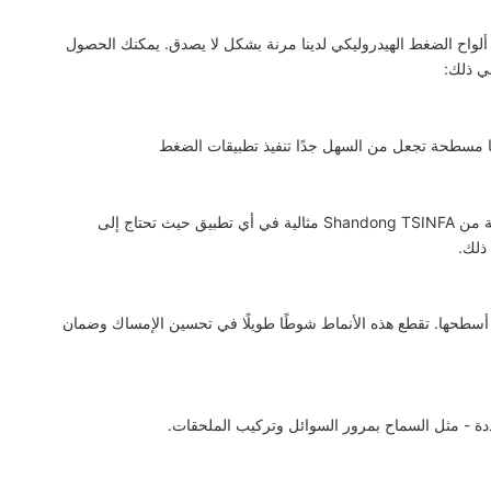
ايا العديدة التي نقدمها في Shandong TSINFA هي أن ألواح الضغط الهيدروليكي لدينا مرنة بشكل لا يصدق. يمكنك الحصول
ي ذلك:
بفضل أنظمة التسخين المدمجة، تعد ألواح الضغط الهيدروليكي المسخنة من Shandong TSINFA مثالية في أي تطبيق حيث تحتاج إلى
ذلك.
 أسطحها. تقطع هذه الأنماط شوطًا طويلًا في تحسين الإمساك وضمان
دة - مثل السماح بمرور السوائل وتركيب الملحقات.