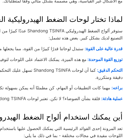
مع الأشكال غير القياسية، وهي مصممة بشكل مثالي وفقًا لمتطلباتك.
لماذا تختار لوحات الضغط الهيدروليكية ال
ستوفر ألواح الضغط الهيدر
التصنيع لديك بشكل كبير. بعض هذه تشمل:
قدرة عالية على القوة:
ستبذل لوحاتنا قدرًا كبيرًا من القوة، مما يجعلها م
توزيع القوة الموحدة:
مع هذه الميزة، يمكنك الاعتماد على اللوحات لتوفير
التحكم الدقيق:
كما أن لوحات dong TSINFA
دقيقة ومتكررة.
براعه:
مهما كانت التطبيقات أو المهام، كن مطمئنًا أنه يمكن بسهولة تكييف لوحات  TSINFA
عملية هادئة:
قلقة بشأن الضوضاء؟ لا تكن. تعتبر لوحات Shandong TSINFA أكثر من مثالية وستكون قادرة على العمل في بيئة هادئة.
أين يمكنك استخدام ألواح الضغط الهيدرول
تعد المرونة إحدى الفوائد الرئيسية التي يمكنك الحصول عليها باستخدام 
اللوحات مفيدة في مجالات مختلفة - بما في ذلك ما يلي: