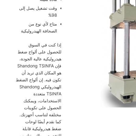
وقت تشغيل يصل إلى
98%
متاح لأي نوع من
الصحافة الهيدروليكية
إذا كنت في السوق
للحصول على ألواح ضغط
هيدروليكية عالية الجودة،
فإن Shandong TSINFA
هو المكان الذي تريد أن
تكون فيه. إن ألواح الضغط
الهيدروليكي Shandong
TSINFA متعددة
الاستخدامات، ويمكنك
الحصول على تكوينات
مختلفة لتناسب أجهزتك.
كما نقدم أيضًا لوحات
ضغط هيدروليكية قابلة
للتخصيص، والتي تناسب