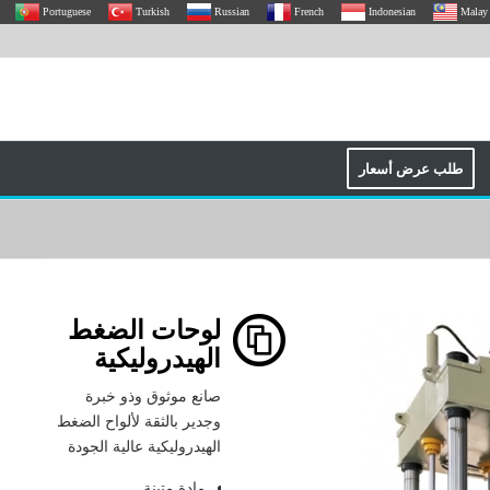
Portuguese
Turkish
Russian
French
Indonesian
Malay
طلب عرض أسعار
لوحات الضغط
الهيدروليكية
صانع موثوق وذو خبرة
وجدير بالثقة لألواح الضغط
الهيدروليكية عالية الجودة
مادة متينة