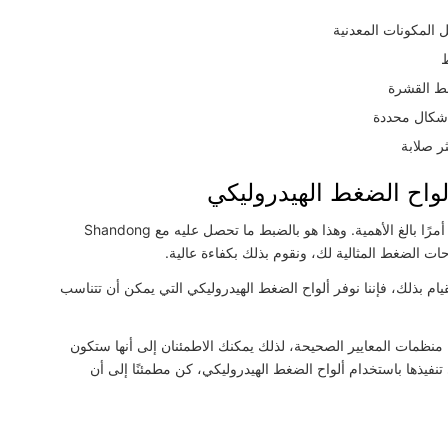
المكونات المعدنية
ط
غط القشرة
أشكال محددة
ر صلابة
تعد الشركة الموثوقة التي توفر لوحات الضغط الهيدروليكي الخاصة بك أمرًا بالغ الأهمية. وهذا هو بالضبط ما تحصل عليه مع Shandong
 تجربتك أحد أهدافنا الرئيسية في Shandong TSINFA. وللقيام بذلك، فإننا نوفر ألواح الضغط الهيدروليكي التي يمكن أن تتناسب
نظمات المعايير الصحيحة، لذلك يمكنك الاطمئنان إلى أنها ستكون
نفيذها باستخدام ألواح الضغط الهيدروليكي، كن مطمئنًا إلى أن