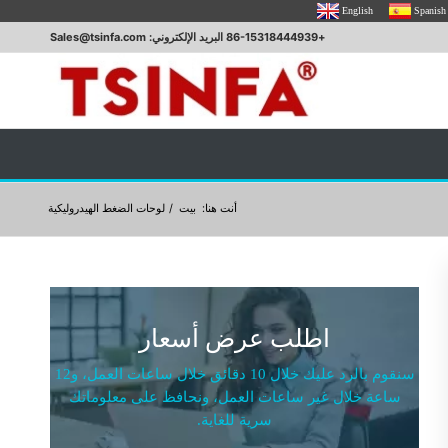
English
Spanish
+86-15318444939 البريد الإلكتروني: Sales@tsinfa.com
أنت هنا:
بيت
/
لوحات الضغط الهيدروليكية
اطلب عرض أسعار
سنقوم بالرد عليك خلال 10 دقائق خلال ساعات العمل، و12
ساعة خلال غير ساعات العمل، ونحافظ على معلوماتك
سرية للغاية.