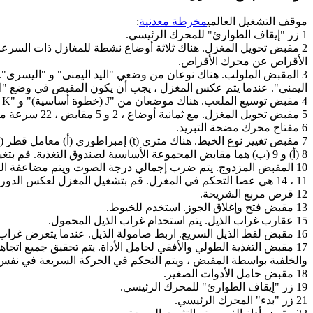
موقف التشغيل العالمي
مخرطة معدنية
:
1 زر "إيقاف الطوارئ" للمحرك الرئيسي.
2 مقبض تحويل المغزل. هناك ثلاثة أوضاع نشطة للمغازل ذات الس
الأقراص عن محرك الأقراص.
3 المقبض الملولب. هناك نوعان من وضعي "اليد اليمنى" و "اليسرى".
اليمنى". عندما يتم عكس المغزل ، يجب أن يكون المقبض في وضع "اليد ا
4 مقبض توسيع الملعب. هناك موضعان من "J (خطوة أساسية)" و "K (خطوة موسعة)".
5 مقبض تحويل المغزل. مع ثمانية أوضاع ، 2 و 5 مقابض ، 22 سرعة مغزل متوفرة.
6 مفتاح محرك مضخة التبريد.
7 مقبض تغيير نوع الخيط. هناك متري (t) إمبراطوري (أ) معامل قطر (م) قسم قطر (ع) شاهق بأربع بتات.
8 (أ) و 9 (ب) هما مقابض المجموعة الأساسية لصندوق التغذية. قم بتغيير نسبة الملعب أو التغذية ، واستخدم المقابض 8 و 9 معًا.
10 المقبض المزدوج. يتم ضرب إجمالي درجة الصوت ويتم مضاعفة التغذية في ثمانية أوضاع.
11 ، 14 هي عصا التحكم في المغزل. قم بتشغيل المغزل لعكس الدوران وإيقاف دوران المغزل.
12 قرص مربع الشريحة.
13 مقبض فتح وإغلاق الجوز. استخدم للخيوط.
15 عقارب غراب الذيل. يتم استخدام غراب الذيل المحمول.
16 مقبض لقط الذيل السريع. اربط صامولة الذيل. عندما يتعرض غراب الذيل لحمل كبير ، لا يتم استخدامه بشكل عام عند القطع.
17 مقبض التغذية الطولي والأفقي لحامل الأداة. يتم تحقيق جميع اتجاها
والخلفية بواسطة المقبض ، ويتم التحكم في الحركة السريعة في نفس 
18 مقبض حامل الأدوات الصغير.
19 زر "إيقاف الطوارئ" للمحرك الرئيسي.
21 زر "بدء" المحرك الرئيسي.