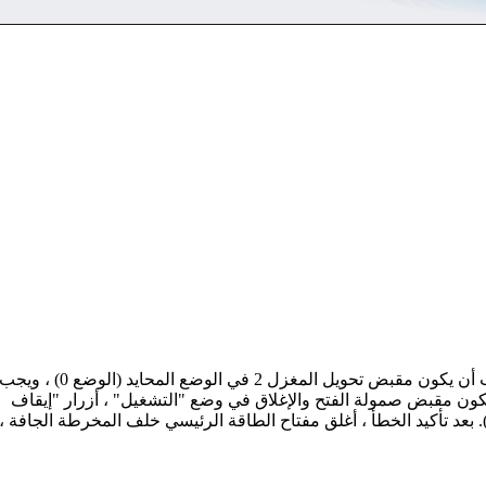
1. تحقق مما إذا كان سرير المخرطة في الحالة الصحيحة. بمعنى ، يجب أن يكون مقبض تحويل المغزل 2 في الوضع المحايد (الوضع 0) ، وي
 حالة التوقف ، ويجب أن يكون مقبض صمولة الفتح والإغلاق في وضع "التشغيل" ، أزرار "إيقاف
لة "فتح" (زر منبثق). بعد تأكيد الخطأ ، أغلق مفتاح الطاقة الرئيسي خلف المخرطة الجافة ،