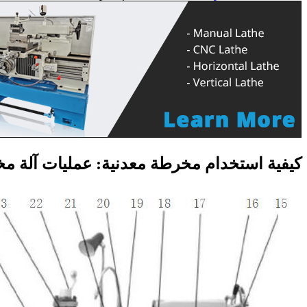
كيفية استخدام مخرطة معدنية: عمليات آلة م