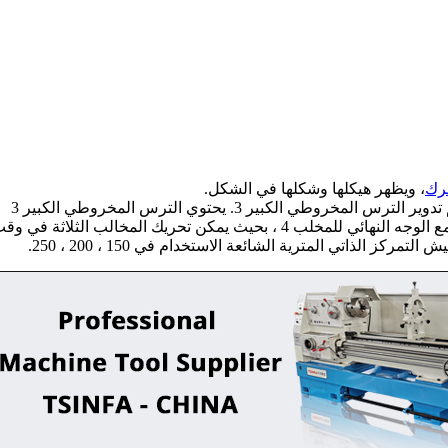
رك
، ويظهر هيكلها وشكلها في الشكل.
عندما يتم إدخال مفتاح تشاك في الفتحة المربعة للترس المائل 2 ، يتم تدوير الترس المخروطي الكبير 3. يحتوي الترس المخروطي الكبير 3
على خيط مسطح على الجانب الخلفي ، ويتم تعشيق الخيط المسطح مع الوجه النهائي للمخلب 4 ، بحيث يمكن تحريك المخالب الثلاثة في 
الذاتي المترية الشائعة الاستخدام في 150 ، 200 ، 250.