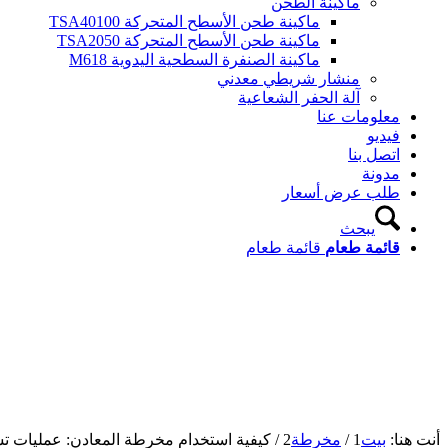
ماكينة الطحن
ماكينة طحن الأسطح المتحركة TSA40100
ماكينة طحن الأسطح المتحركة TSA2050
ماكينة الصنفرة السطحية اليدوية M618
منشار شريطي معدني
آلة الحفر الشعاعية
معلومات عنا
فيديو
اتصل بنا
مدونة
طلب عرض أسعار
يبحث
قائمة طعام
قائمة طعام
أنت هنا:
بيت
1
/
مخرطة
2
/
كيفية استخدام مخرطة المعادن: عمليات ت