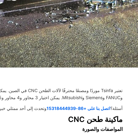
د
وFANUC وSiemens وMitsubishi. يمكن اختيار 3 محاور و4 محاور و5 محاور لتوسيع نطاق المعالجة.
أسئلة؟
اتصل بنا على +86-15318444939
وتحدث إلى أحد ممثلي خبرائ
ماكينة طحن CNC
المواصفات والصورة