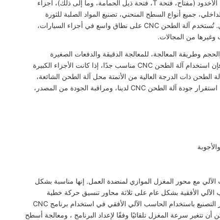
إذا كنت ترغب في معالجة الطائرة (الطائرة الأفقية، الطائرة العمودية)، الأخدود (مفتاح، فتحة T، فتحة ذيل الحمامة، وما إلى ذلك)، أجزاء
اخلي، جميع أنواع السطح المنحني، تصنيع المواد الصلبة للثورة
ومعالجة القطع، فإن آلة الطحن CNC الخاصة بنا ستكون خيارك المثالي. تُستخدم آلة الطحن CNC على نطاق واسع في أجزاء السيارات،
ت وغيرها من المجالات.
قطعة العمل والحجم وطريقة المعالجة، للمعالجة الدقيقة والدفعات الصغيرة
والمتوسطة الحجم والإنتاج المتكرر بشكل دوري في كثير من الأحيان، فإن استخدام آلة الطحن CNC مناسب جدًا، إذا كانت الأجزاء الكبيرة
لة الطحن ذات الدرجة العالية من الأتمتة محل آلة الطحن الشائعة،
مما يقلل من عمل العامل، والاتجاه الذي يرفع الإنتاجية أمر لا مفر منه. استقرار جودة آلة الطحن CNC لدينا، ومراقبة الجودة من المصدر،
الأجوبة
يع باستخدام الحاسب الآلي مع محور المغزل الموازي لمنضدة العمل. إنها مناسبة بشكل
 الآلي الأفقية بشكل عام على ثلاثة محاور تنسيق حركة خطية
بالإضافة إلى محور دوران واحد لمنضدة العمل. يتمثل مبدأ العمل لمركز التصنيع باستخدام الحاسب الآلي الأفقي في استخدام برنامج CNC
أن تتغير سرعة المغزل تلقائيًا وفقًا لإعداد البرنامج ، ومعالجة أسطح