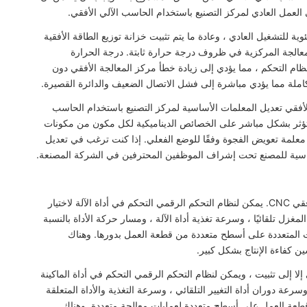
العمل العادي لمركز التصنيع باستخدام الحاسب الآلي الأفقي.
ركز تصنيع CNC الأفقي في بيئة لا تزيد عن 30 درجة مئوية للتشغيل العادي ، وعادة ما يتم تثبيت خزانة توزيع الطاقة الأفقية
ة المعالجة المركزية في ظروف درجة حرارة ثابتة. درجة الحرارة
م التحكم ، مما يؤدي إلى زيادة خطأ مركز المعالجة الأفقي دون
كاملة مما يؤدي مباشرة إلى فشل الاتصال الضعيف والدائرة القصيرة.
أفقي تعديل المعلمات الأساسية لمركز التصنيع باستخدام الحاسب
تؤثر بشكل مباشر على الخصائص الديناميكية لكل مكون من مكونات
معلمة تعويض الفجوة وفقًا للوضع الفعلي. إذا كنت ترغب في تعديل
ساسية للمصنع تحت إشراف الموظفين المحترفين في الشركة المصنعة.
تحتاج قطعة العمل إلى التثبيت مرة واحدة فقط في مركز المعالجة الأفقي CNC. يمكن لنظام التحكم الرقمي التحكم في أداة الآلة لاختيار
 المغزل تلقائيًا ، وسرعة تغذية أداة الآلة ، ومسار حركة الأداة بالنسبة
ت المتعددة على أسطح متعددة من قطعة العمل بدورها. وهناك
ين كفاءة الإنتاج بشكل كبير.
لا إلى تثبيت ، ويمكن لنظام التحكم الرقمي التحكم في أداة الماكينة
 وسرعة دوران أداة التغيير التلقائي ، وسرعة التغذية والأداة المتعلقة
طعة العمل على أسطح متعددة لعمليات معالجة متعددة. وهناك