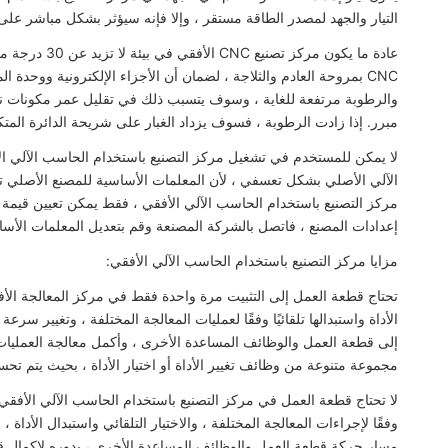
التيار والجهد لمصدر الطاقة مستقر ، وإلا فإنه سيؤثر بشكل مباشر على 
عادة ما يكون م
CNC بمروحة العادم والثلاجة ، لضمان أن الأجزاء الإلكترونية ووحد
والرطوبة مرتفعة للغاية ، وسوف يتسبب ذلك في تقليل عمر مكونات نظا
مبرر. إذا زادت الرطوبة ، فسوف يزداد الغبار على شريحة الدائرة المت
لا يمكن للمستخدم في تشغيل مركز التصنيع باستخدام الحاسب الآلي ال
الآلي الأصلي بشكل تعسفي ، لأن المعلمات الأساسية للمصنع الأصلي 
مركز التصنيع باستخدام الحاسب الآلي الأفقي ، فقط يمكن تعيين قيمة 
إعدادات المصنع ، فاتصل بالشركة المصنعة وقم بتعديل المعلمات الأ
مزايا مركز التصنيع باستخدام الحاسب الآلي الأفقي:
الأداة واستبدالها تلقائيًا وفقًا لعمليات المعالجة المختلفة ، وتغيير سرعة
إلى قطعة العمل والوظائف المساعدة الأخرى ، وأكمل معالجة العمليا
مجموعة متنوعة من وظائف تغيير الأداة أو اختيار الأداة ، بحيث يتم تحس
لا تحتاج قطعة العمل في مركز التصنيع باستخدام الحاسب الآلي الأفقي إ
وفقًا لإجراءات المعالجة المختلفة ، والاختيار التلقائي واستبدال الأداة ،
مسار حركة قطعة العمل والوظائف المساعدة الأخرى ، بدوره لإكمال ق