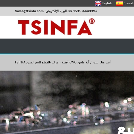
English
Spanish
+86-15318444939 البريد الإلكتروني: Sales@tsinfa.com
أنت هنا:
بيت
/
آلة طحن CNC أفقية ، مركز بالقطع للبيع الصين TSINFA