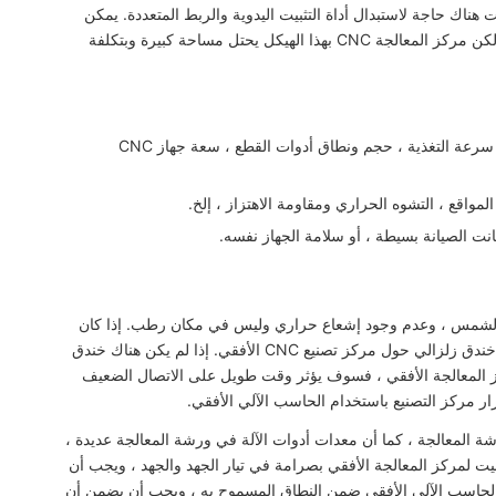
هناك حاجة لاستبدال أداة التثبيت اليدوية والربط المتعددة. يمكن
لمركز المعالجة الأفقية CNC أن يحسن بشكل كبير من كفاءة الإنتاج ، لكن مركز المعالجة CNC بهذا الهيكل يحتل مساحة كبيرة وبتكلفة
المواصفات: حجم مساحة المعالجة ، نطاق سرعة المغزل ، نطاق سرعة التغذية ، حجم ونطاق أدوات القطع ، سعة جهاز CNC
 المواقع ، التشوه الحراري ومقاومة الاهتزاز ، إلخ.
كانت الصيانة بسيطة ، أو سلامة الجهاز نفسه.
صدر ، لتجنب أشعة الشمس ، وعدم وجود إشعاع حراري وليس في مكان رطب. إذا كان
هناك مصدر بالقرب من تركيب مركز تصنيع CNC أفقي ، فيجب إنشاء خندق زلزالي حول مركز تصنيع CNC الأفقي. إذا لم يكن هناك خندق
 المعالجة الأفقي ، فسوف يؤثر وقت طويل على الاتصال الضعيف
ر مركز التصنيع باستخدام الحاسب الآلي الأفقي.
شة المعالجة ، كما أن معدات أدوات الآلة في ورشة المعالجة عديدة ،
بيت لمركز المعالجة الأفقي بصرامة في تيار الجهد والجهد ، ويجب أن
م الحاسب الآلي الأفقي ضمن النطاق المسموح به ، ويجب أن يضمن أن